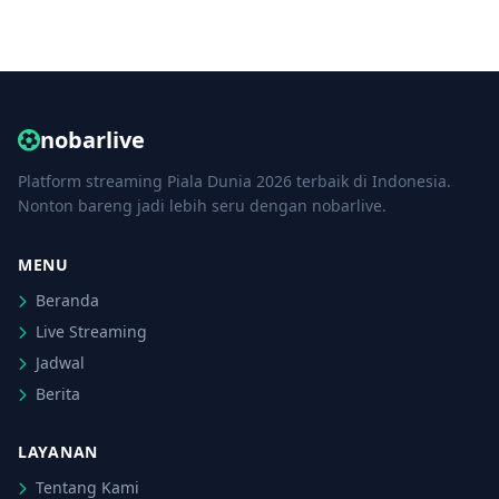
nobarlive
Platform streaming Piala Dunia 2026 terbaik di Indonesia.
Nonton bareng jadi lebih seru dengan nobarlive.
MENU
Beranda
Live Streaming
Jadwal
Berita
LAYANAN
Tentang Kami