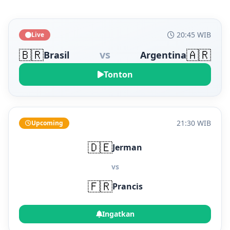
20:45 WIB
Live
🇧🇷
🇦🇷
vs
Brasil
Argentina
Tonton
21:30 WIB
Upcoming
🇩🇪
Jerman
vs
🇫🇷
Prancis
Ingatkan