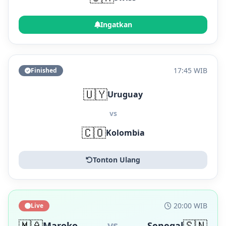
Ingatkan
17:45 WIB
Finished
🇺🇾
Uruguay
vs
🇨🇴
Kolombia
Tonton Ulang
20:00 WIB
Live
🇲🇦
🇸🇳
vs
Maroko
Senegal