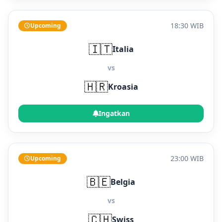
18:30 WIB
Upcoming
🇮🇹
Italia
vs
🇭🇷
Kroasia
Ingatkan
23:00 WIB
Upcoming
🇧🇪
Belgia
vs
🇨🇭
Swiss