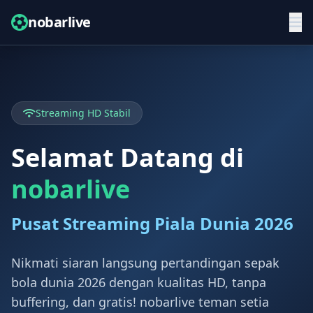
nobarlive
Streaming HD Stabil
Selamat Datang di
nobarlive
Pusat Streaming Piala Dunia 2026
Nikmati siaran langsung pertandingan sepak
bola dunia 2026 dengan kualitas HD, tanpa
buffering, dan gratis! nobarlive teman setia