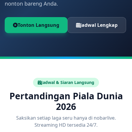
nonton bareng Anda.
Tonton Langsung
Jadwal Lengkap
Jadwal & Siaran Langsung
Pertandingan Piala Dunia
2026
Saksikan setiap laga seru hanya di nobarlive.
Streaming HD tersedia 24/7.