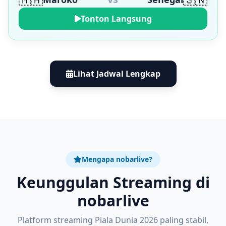
Tonton Langsung
Lihat Jadwal Lengkap
Mengapa nobarlive?
Keunggulan Streaming di
nobarlive
Platform streaming Piala Dunia 2026 paling stabil,