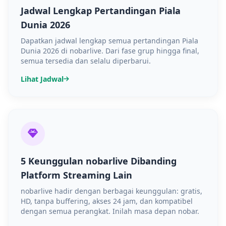
Jadwal Lengkap Pertandingan Piala
Dunia 2026
Dapatkan jadwal lengkap semua pertandingan Piala
Dunia 2026 di nobarlive. Dari fase grup hingga final,
semua tersedia dan selalu diperbarui.
Lihat Jadwal
5 Keunggulan nobarlive Dibanding
Platform Streaming Lain
nobarlive hadir dengan berbagai keunggulan: gratis,
HD, tanpa buffering, akses 24 jam, dan kompatibel
dengan semua perangkat. Inilah masa depan nobar.