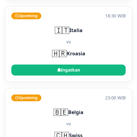
18:30 WIB
Upcoming
🇮🇹
Italia
vs
🇭🇷
Kroasia
Ingatkan
23:00 WIB
Upcoming
🇧🇪
Belgia
vs
🇨🇭
Swiss