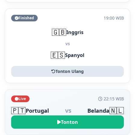
19:00 WIB
Finished
🇬🇧
Inggris
vs
🇪🇸
Spanyol
Tonton Ulang
22:15 WIB
Live
🇵🇹
🇳🇱
vs
Portugal
Belanda
Tonton