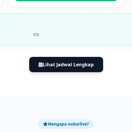
vs
Lihat Jadwal Lengkap
Mengapa nobarlive?