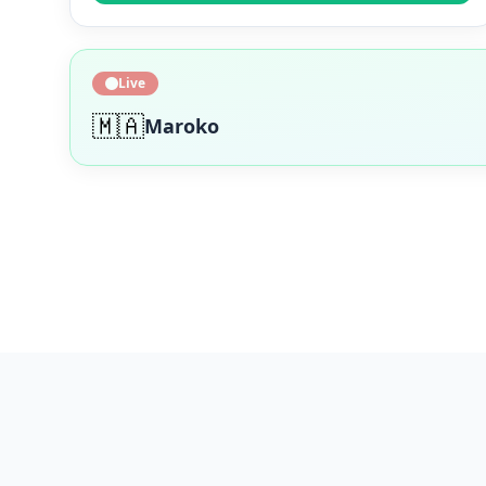
Live
🇲🇦
Maroko