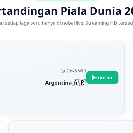
rtandingan Piala Dunia 2
n setiap laga seru hanya di nobarlive. Streaming HD tersed
20:45 WIB
Tonton
🇦🇷
Argentina