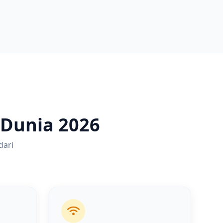
 Dunia 2026
dari