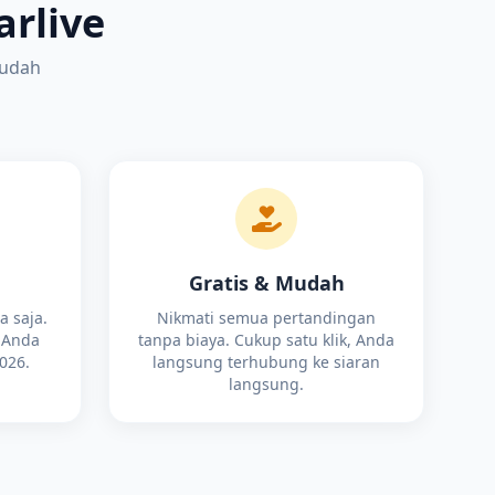
rlive
mudah
Gratis & Mudah
a saja.
Nikmati semua pertandingan
 Anda
tanpa biaya. Cukup satu klik, Anda
026.
langsung terhubung ke siaran
langsung.