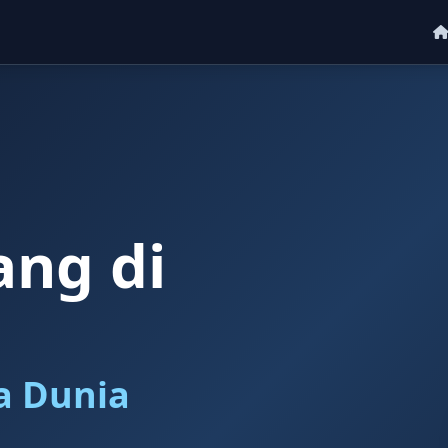
ang di
a Dunia