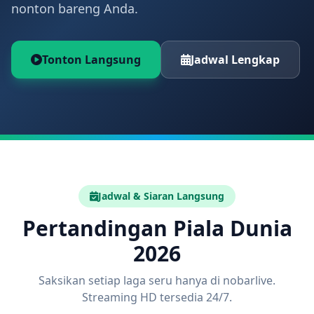
nonton bareng Anda.
Tonton Langsung
Jadwal Lengkap
Jadwal & Siaran Langsung
Pertandingan Piala Dunia
2026
Saksikan setiap laga seru hanya di nobarlive.
Streaming HD tersedia 24/7.