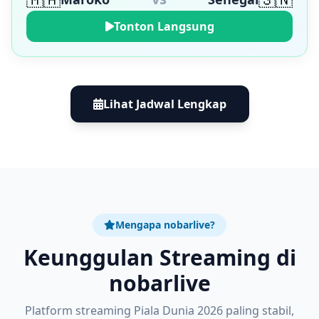
Tonton Langsung
Lihat Jadwal Lengkap
Mengapa nobarlive?
Keunggulan Streaming di
nobarlive
Platform streaming Piala Dunia 2026 paling stabil,