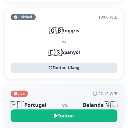
19:00 WIB
Finished
🇬🇧
Inggris
vs
🇪🇸
Spanyol
Tonton Ulang
22:15 WIB
Live
🇵🇹
🇳🇱
vs
Portugal
Belanda
Tonton