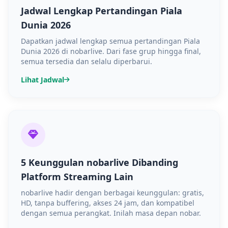
Jadwal Lengkap Pertandingan Piala
Dunia 2026
Dapatkan jadwal lengkap semua pertandingan Piala
Dunia 2026 di nobarlive. Dari fase grup hingga final,
semua tersedia dan selalu diperbarui.
Lihat Jadwal
5 Keunggulan nobarlive Dibanding
Platform Streaming Lain
nobarlive hadir dengan berbagai keunggulan: gratis,
HD, tanpa buffering, akses 24 jam, dan kompatibel
dengan semua perangkat. Inilah masa depan nobar.