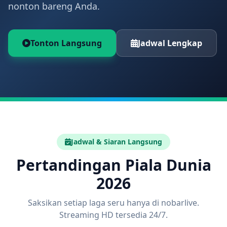
nonton bareng Anda.
Tonton Langsung
Jadwal Lengkap
Jadwal & Siaran Langsung
Pertandingan Piala Dunia
2026
Saksikan setiap laga seru hanya di nobarlive.
Streaming HD tersedia 24/7.