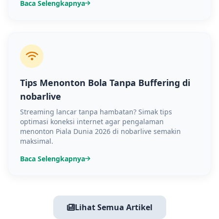
Baca Selengkapnya
Tips Menonton Bola Tanpa Buffering di
nobarlive
Streaming lancar tanpa hambatan? Simak tips
optimasi koneksi internet agar pengalaman
menonton Piala Dunia 2026 di nobarlive semakin
maksimal.
Baca Selengkapnya
Lihat Semua Artikel