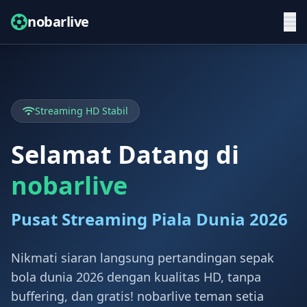
nobarlive
Streaming HD Stabil
Selamat Datang di
nobarlive
Pusat Streaming Piala Dunia 2026
Nikmati siaran langsung pertandingan sepak
bola dunia 2026 dengan kualitas HD, tanpa
buffering, dan gratis! nobarlive teman setia