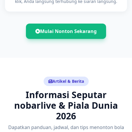
klik, Anda langsung terhubung ke siaran langsung.
Mulai Nonton Sekarang
Artikel & Berita
Informasi Seputar
nobarlive & Piala Dunia
2026
Dapatkan panduan, jadwal, dan tips menonton bola