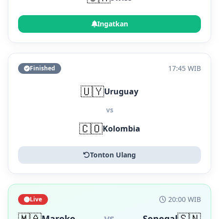
Ingatkan
17:45 WIB
Finished
🇺🇾
Uruguay
vs
🇨🇴
Kolombia
Tonton Ulang
20:00 WIB
Live
🇲🇦
🇸🇳
vs
Maroko
Senegal