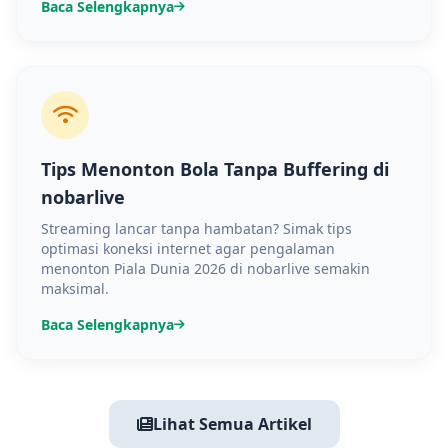
Baca Selengkapnya
Tips Menonton Bola Tanpa Buffering di
nobarlive
Streaming lancar tanpa hambatan? Simak tips
optimasi koneksi internet agar pengalaman
menonton Piala Dunia 2026 di nobarlive semakin
maksimal.
Baca Selengkapnya
Lihat Semua Artikel