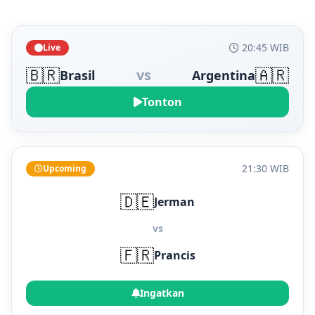
20:45 WIB
Live
🇧🇷
🇦🇷
vs
Brasil
Argentina
Tonton
21:30 WIB
Upcoming
🇩🇪
Jerman
vs
🇫🇷
Prancis
Ingatkan