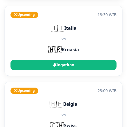
18:30 WIB
Upcoming
🇮🇹
Italia
vs
🇭🇷
Kroasia
Ingatkan
23:00 WIB
Upcoming
🇧🇪
Belgia
vs
🇨🇭
Swiss