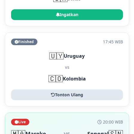
Ingatkan
17:45 WIB
Finished
🇺🇾
Uruguay
vs
🇨🇴
Kolombia
Tonton Ulang
20:00 WIB
Live
🇲🇦
🇸🇳
vs
Maroko
Senegal