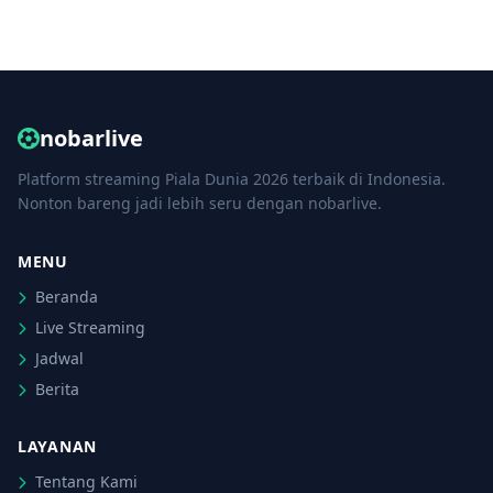
nobarlive
Platform streaming Piala Dunia 2026 terbaik di Indonesia.
Nonton bareng jadi lebih seru dengan nobarlive.
MENU
Beranda
Live Streaming
Jadwal
Berita
LAYANAN
Tentang Kami