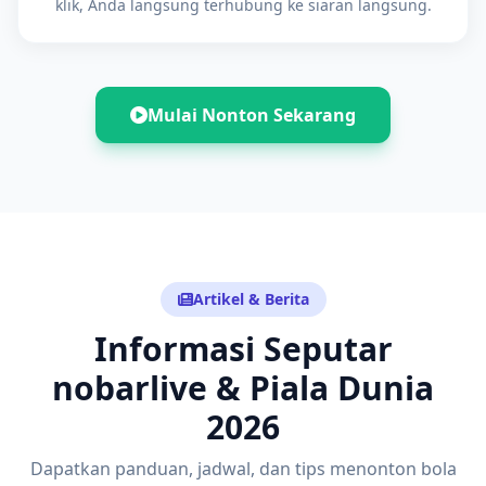
klik, Anda langsung terhubung ke siaran langsung.
Mulai Nonton Sekarang
Artikel & Berita
Informasi Seputar
nobarlive & Piala Dunia
2026
Dapatkan panduan, jadwal, dan tips menonton bola