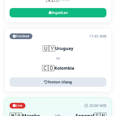
Ingatkan
17:45 WIB
Finished
🇺🇾
Uruguay
vs
🇨🇴
Kolombia
Tonton Ulang
20:00 WIB
Live
🇲🇦
🇸🇳
vs
Maroko
Senegal