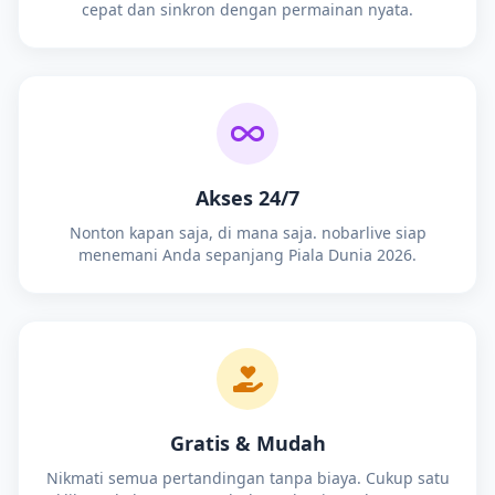
cepat dan sinkron dengan permainan nyata.
Akses 24/7
Nonton kapan saja, di mana saja. nobarlive siap
menemani Anda sepanjang Piala Dunia 2026.
Gratis & Mudah
Nikmati semua pertandingan tanpa biaya. Cukup satu