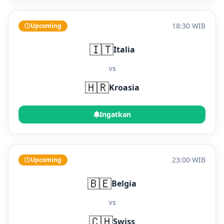
18:30 WIB
Upcoming
🇮🇹
Italia
vs
🇭🇷
Kroasia
Ingatkan
23:00 WIB
Upcoming
🇧🇪
Belgia
vs
🇨🇭
Swiss