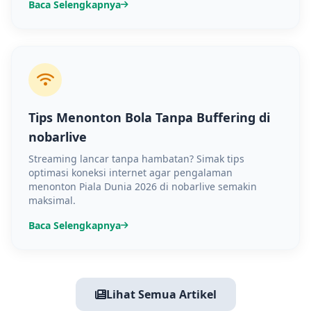
Baca Selengkapnya
Tips Menonton Bola Tanpa Buffering di
nobarlive
Streaming lancar tanpa hambatan? Simak tips
optimasi koneksi internet agar pengalaman
menonton Piala Dunia 2026 di nobarlive semakin
maksimal.
Baca Selengkapnya
Lihat Semua Artikel