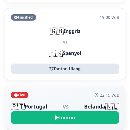
19:00 WIB
Finished
🇬🇧
Inggris
vs
🇪🇸
Spanyol
Tonton Ulang
22:15 WIB
Live
🇵🇹
🇳🇱
vs
Portugal
Belanda
Tonton