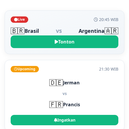
20:45 WIB
Live
🇧🇷
🇦🇷
vs
Brasil
Argentina
Tonton
21:30 WIB
Upcoming
🇩🇪
Jerman
vs
🇫🇷
Prancis
Ingatkan