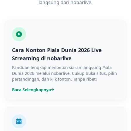
langsung dari nobarlive.
Cara Nonton Piala Dunia 2026 Live
Streaming di nobarlive
Panduan lengkap menonton siaran langsung Piala
Dunia 2026 melalui nobarlive. Cukup buka situs, pilih
pertandingan, dan klik tonton. Tanpa ribet!
Baca Selengkapnya