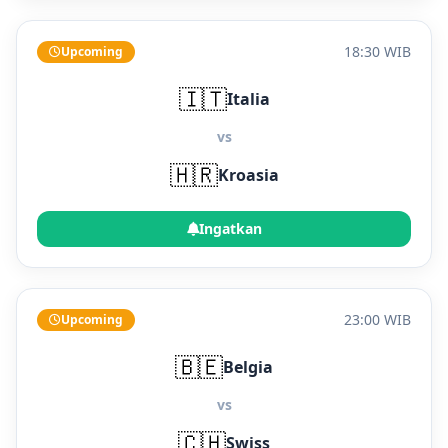
18:30 WIB
Upcoming
🇮🇹
Italia
vs
🇭🇷
Kroasia
Ingatkan
23:00 WIB
Upcoming
🇧🇪
Belgia
vs
🇨🇭
Swiss