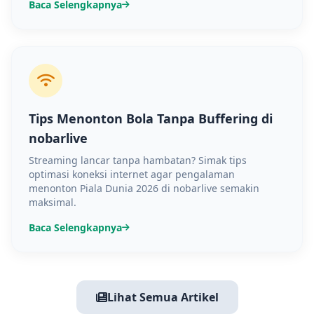
Baca Selengkapnya
Tips Menonton Bola Tanpa Buffering di
nobarlive
Streaming lancar tanpa hambatan? Simak tips
optimasi koneksi internet agar pengalaman
menonton Piala Dunia 2026 di nobarlive semakin
maksimal.
Baca Selengkapnya
Lihat Semua Artikel