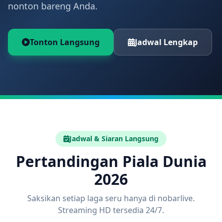
nonton bareng Anda.
Tonton Langsung
Jadwal Lengkap
Jadwal & Siaran Langsung
Pertandingan Piala Dunia
2026
Saksikan setiap laga seru hanya di nobarlive.
Streaming HD tersedia 24/7.