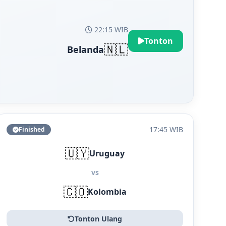
22:15 WIB
Tonton
🇳🇱
Belanda
17:45 WIB
Finished
🇺🇾
Uruguay
vs
🇨🇴
Kolombia
Tonton Ulang