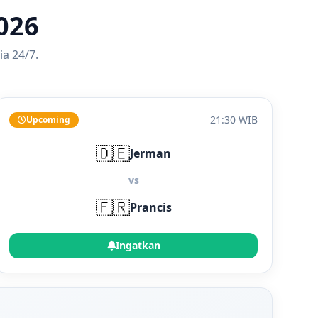
026
ia 24/7.
21:30 WIB
Upcoming
🇩🇪
Jerman
vs
🇫🇷
Prancis
Ingatkan