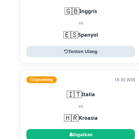
🇬🇧
Inggris
vs
🇪🇸
Spanyol
Tonton Ulang
18:30 WIB
Upcoming
🇮🇹
Italia
vs
🇭🇷
Kroasia
Ingatkan