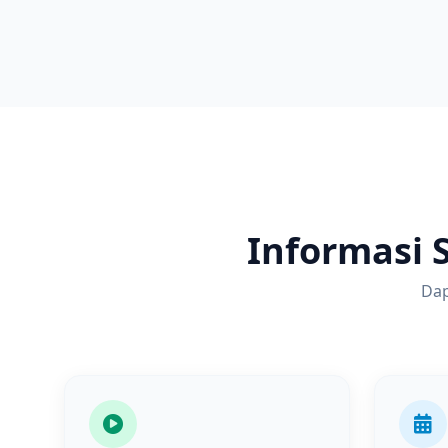
Informasi 
Dap