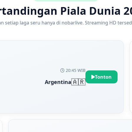
rtandingan Piala Dunia 2
n setiap laga seru hanya di nobarlive. Streaming HD tersed
20:45 WIB
Tonton
🇦🇷
Argentina