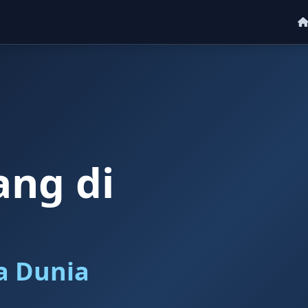
ang di
a Dunia