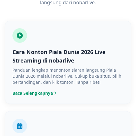
langsung dari nobarlive.
Cara Nonton Piala Dunia 2026 Live
Streaming di nobarlive
Panduan lengkap menonton siaran langsung Piala
Dunia 2026 melalui nobarlive. Cukup buka situs, pilih
pertandingan, dan klik tonton. Tanpa ribet!
Baca Selengkapnya