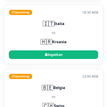
18:30 WIB
Upcoming
🇮🇹
Italia
vs
🇭🇷
Kroasia
Ingatkan
23:00 WIB
Upcoming
🇧🇪
Belgia
vs
🇨🇭
Swiss