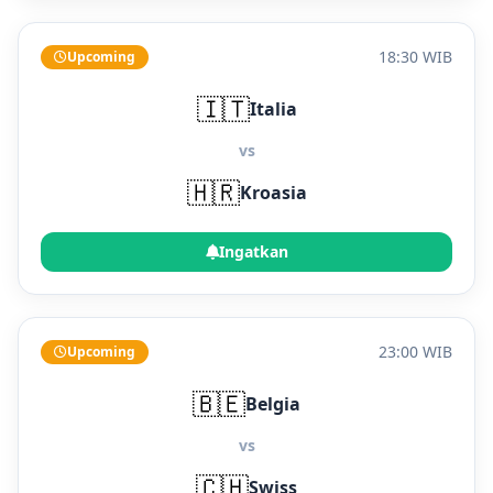
18:30 WIB
Upcoming
🇮🇹
Italia
vs
🇭🇷
Kroasia
Ingatkan
23:00 WIB
Upcoming
🇧🇪
Belgia
vs
🇨🇭
Swiss