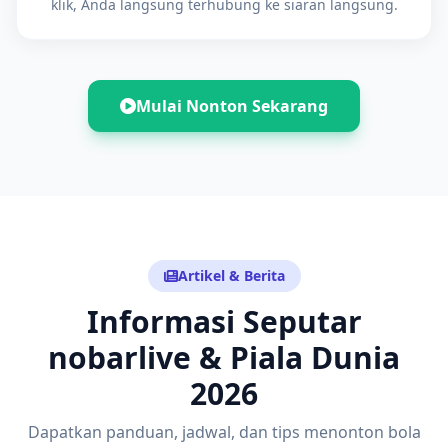
klik, Anda langsung terhubung ke siaran langsung.
Mulai Nonton Sekarang
Artikel & Berita
Informasi Seputar
nobarlive & Piala Dunia
2026
Dapatkan panduan, jadwal, dan tips menonton bola