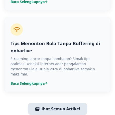
Baca Selengkapnya
Tips Menonton Bola Tanpa Buffering di
nobarlive
Streaming lancar tanpa hambatan? Simak tips
optimasi koneksi internet agar pengalaman
menonton Piala Dunia 2026 di nobarlive semakin
maksimal.
Baca Selengkapnya
Lihat Semua Artikel