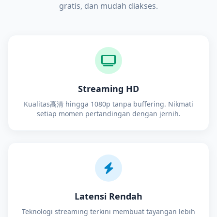
gratis, dan mudah diakses.
Streaming HD
Kualitas高清 hingga 1080p tanpa buffering. Nikmati
setiap momen pertandingan dengan jernih.
Latensi Rendah
Teknologi streaming terkini membuat tayangan lebih