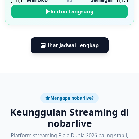
Tonton Langsung
Lihat Jadwal Lengkap
Mengapa nobarlive?
Keunggulan Streaming di
nobarlive
Platform streaming Piala Dunia 2026 paling stabil,