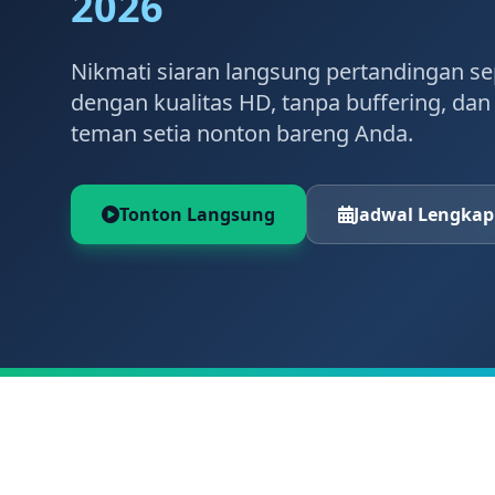
2026
Nikmati siaran langsung pertandingan se
dengan kualitas HD, tanpa buffering, dan 
teman setia nonton bareng Anda.
Tonton Langsung
Jadwal Lengkap