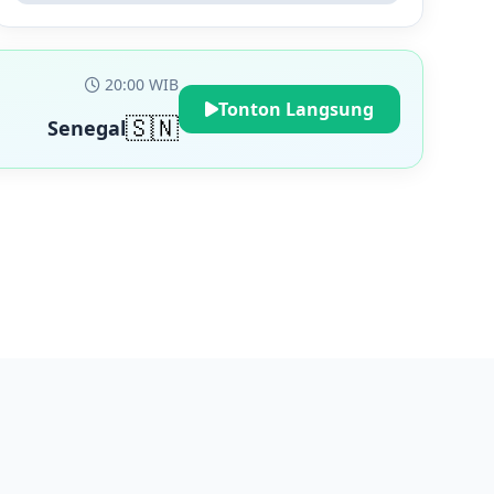
20:00 WIB
Tonton Langsung
🇸🇳
Senegal