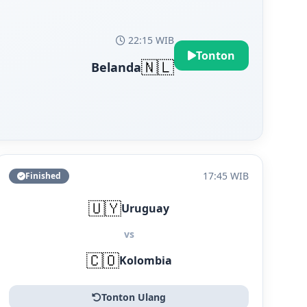
22:15 WIB
Tonton
🇳🇱
Belanda
17:45 WIB
Finished
🇺🇾
Uruguay
vs
🇨🇴
Kolombia
Tonton Ulang