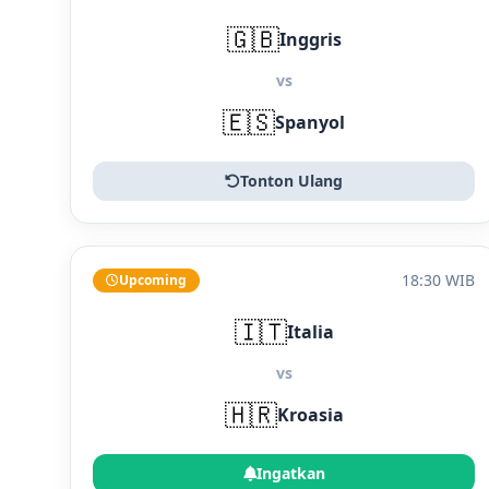
🇬🇧
Inggris
vs
🇪🇸
Spanyol
Tonton Ulang
18:30 WIB
Upcoming
🇮🇹
Italia
vs
🇭🇷
Kroasia
Ingatkan