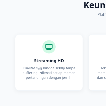
Keun
Plat
Streaming HD
Kualitas高清 hingga 1080p tanpa
Tek
buffering. Nikmati setiap momen
memb
pertandingan dengan jernih.
dan 