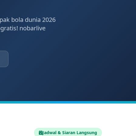
pak bola dunia 2026
gratis! nobarlive
Jadwal & Siaran Langsung