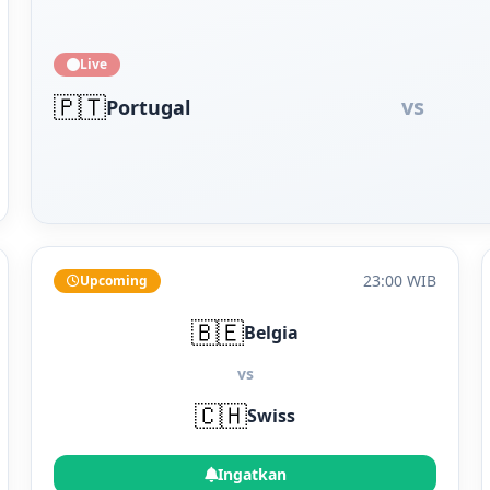
Live
🇵🇹
vs
Portugal
23:00 WIB
Upcoming
🇧🇪
Belgia
vs
🇨🇭
Swiss
Ingatkan