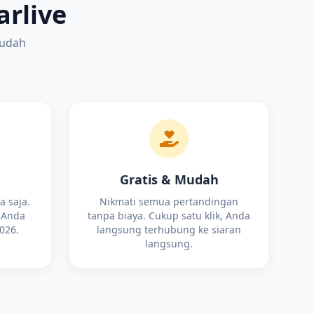
rlive
mudah
Gratis & Mudah
a saja.
Nikmati semua pertandingan
 Anda
tanpa biaya. Cukup satu klik, Anda
026.
langsung terhubung ke siaran
langsung.