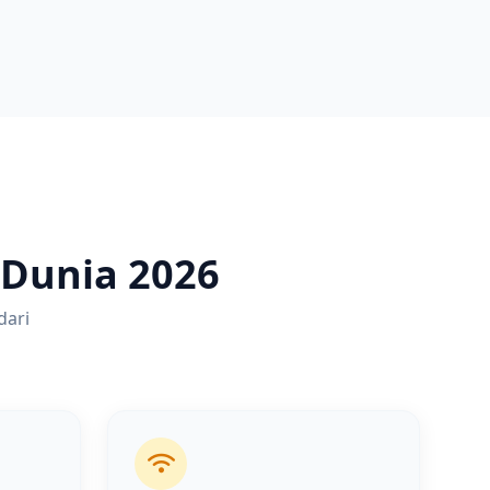
 Dunia 2026
dari