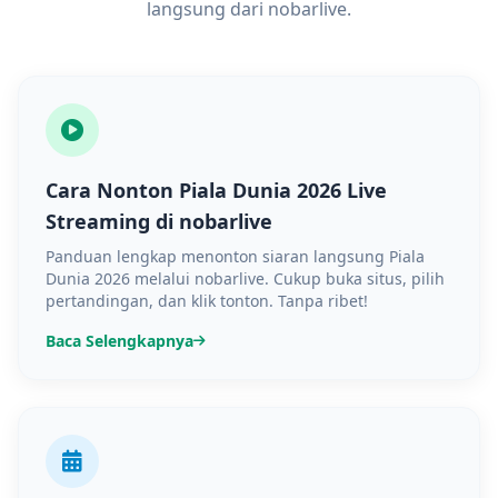
langsung dari nobarlive.
Cara Nonton Piala Dunia 2026 Live
Streaming di nobarlive
Panduan lengkap menonton siaran langsung Piala
Dunia 2026 melalui nobarlive. Cukup buka situs, pilih
pertandingan, dan klik tonton. Tanpa ribet!
Baca Selengkapnya