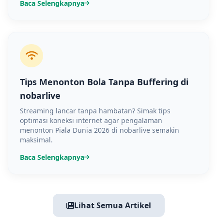
Baca Selengkapnya
Tips Menonton Bola Tanpa Buffering di
nobarlive
Streaming lancar tanpa hambatan? Simak tips
optimasi koneksi internet agar pengalaman
menonton Piala Dunia 2026 di nobarlive semakin
maksimal.
Baca Selengkapnya
Lihat Semua Artikel