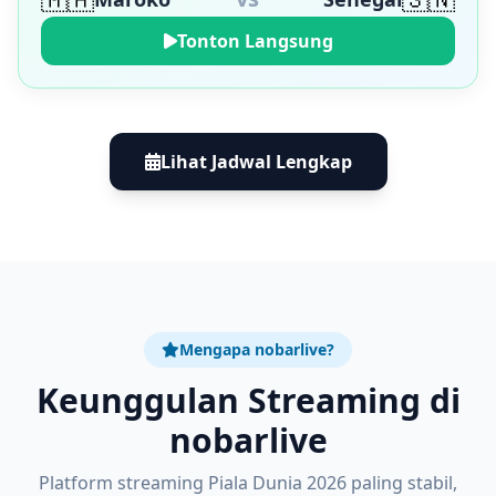
Tonton Langsung
Lihat Jadwal Lengkap
Mengapa nobarlive?
Keunggulan Streaming di
nobarlive
Platform streaming Piala Dunia 2026 paling stabil,