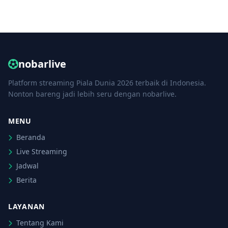
nobarlive
Platform streaming Piala Dunia 2026 terbaik di Indonesia.
Nonton bareng jadi lebih seru dengan nobarlive.
MENU
Beranda
Live Streaming
Jadwal
Berita
LAYANAN
Tentang Kami