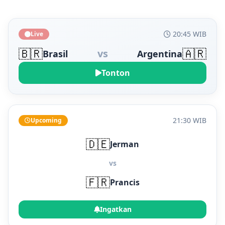
20:45 WIB
Live
🇧🇷
🇦🇷
vs
Brasil
Argentina
Tonton
21:30 WIB
Upcoming
🇩🇪
Jerman
vs
🇫🇷
Prancis
Ingatkan