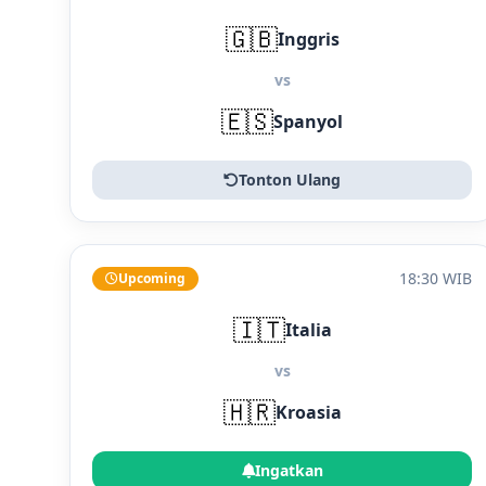
🇬🇧
Inggris
vs
🇪🇸
Spanyol
Tonton Ulang
18:30 WIB
Upcoming
🇮🇹
Italia
vs
🇭🇷
Kroasia
Ingatkan