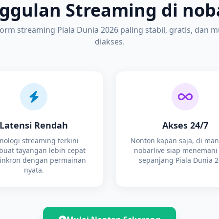
ggulan Streaming di noba
form streaming Piala Dunia 2026 paling stabil, gratis, dan 
diakses.
Latensi Rendah
Akses 24/7
nologi streaming terkini
Nonton kapan saja, di man
uat tayangan lebih cepat
nobarlive siap menemani
sinkron dengan permainan
sepanjang Piala Dunia 2
nyata.