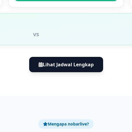
vs
Lihat Jadwal Lengkap
Mengapa nobarlive?