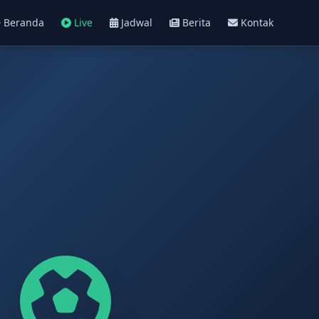
Beranda
Live
Jadwal
Berita
Kontak