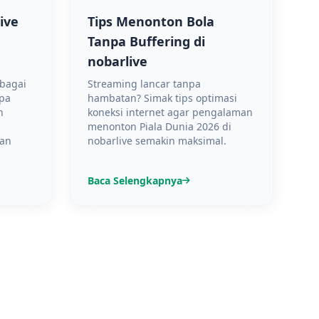
ive
Tips Menonton Bola
Tanpa Buffering di
nobarlive
rbagai
Streaming lancar tanpa
npa
hambatan? Simak tips optimasi
n
koneksi internet agar pengalaman
menonton Piala Dunia 2026 di
pan
nobarlive semakin maksimal.
Baca Selengkapnya