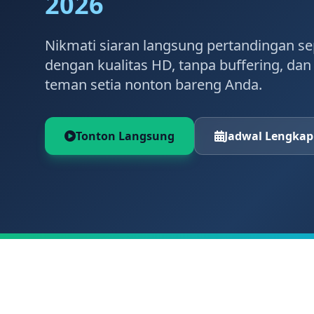
2026
Nikmati siaran langsung pertandingan se
dengan kualitas HD, tanpa buffering, dan 
teman setia nonton bareng Anda.
Tonton Langsung
Jadwal Lengkap