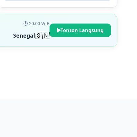
20:00 WIB
Tonton Langsung
🇸🇳
Senegal