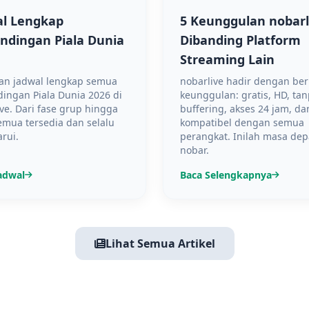
al Lengkap
5 Keunggulan nobarl
ndingan Piala Dunia
Dibanding Platform
Streaming Lain
an jadwal lengkap semua
nobarlive hadir dengan be
dingan Piala Dunia 2026 di
keunggulan: gratis, HD, ta
ve. Dari fase grup hingga
buffering, akses 24 jam, da
semua tersedia dan selalu
kompatibel dengan semua
rui.
perangkat. Inilah masa de
nobar.
Jadwal
Baca Selengkapnya
Lihat Semua Artikel