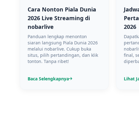
Cara Nonton Piala Dunia
Jadw
2026 Live Streaming di
Perta
nobarlive
2026
Panduan lengkap menonton
Dapatk
siaran langsung Piala Dunia 2026
pertan
melalui nobarlive. Cukup buka
nobarli
situs, pilih pertandingan, dan klik
final, 
tonton. Tanpa ribet!
diperba
Baca Selengkapnya
Lihat 