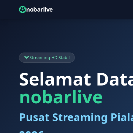
nobarlive
Streaming HD Stabil
Selamat Dat
nobarlive
Pusat Streaming Pial