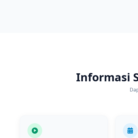
Informasi 
Dap