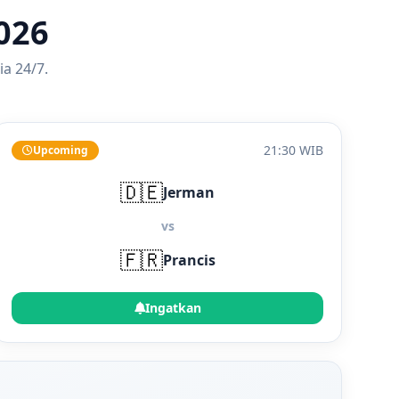
026
ia 24/7.
21:30 WIB
Upcoming
🇩🇪
Jerman
vs
🇫🇷
Prancis
Ingatkan