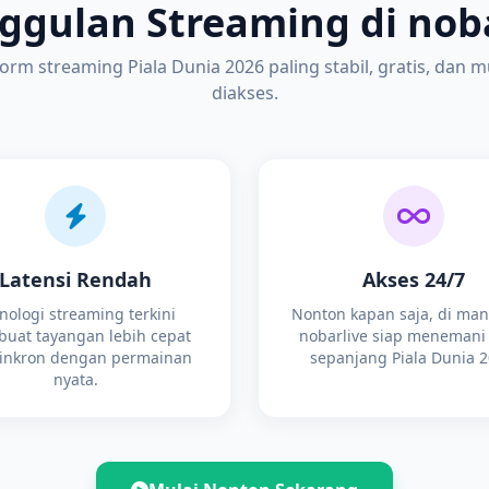
ggulan Streaming di noba
form streaming Piala Dunia 2026 paling stabil, gratis, dan 
diakses.
Latensi Rendah
Akses 24/7
nologi streaming terkini
Nonton kapan saja, di man
uat tayangan lebih cepat
nobarlive siap menemani
sinkron dengan permainan
sepanjang Piala Dunia 2
nyata.