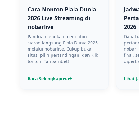
Cara Nonton Piala Dunia
Jadw
2026 Live Streaming di
Perta
nobarlive
2026
Panduan lengkap menonton
Dapatk
siaran langsung Piala Dunia 2026
pertan
melalui nobarlive. Cukup buka
nobarli
situs, pilih pertandingan, dan klik
final, 
tonton. Tanpa ribet!
diperba
Baca Selengkapnya
Lihat 