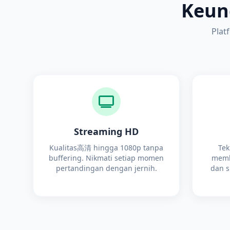
Keun
Plat
Streaming HD
Kualitas高清 hingga 1080p tanpa
Tek
buffering. Nikmati setiap momen
memb
pertandingan dengan jernih.
dan 