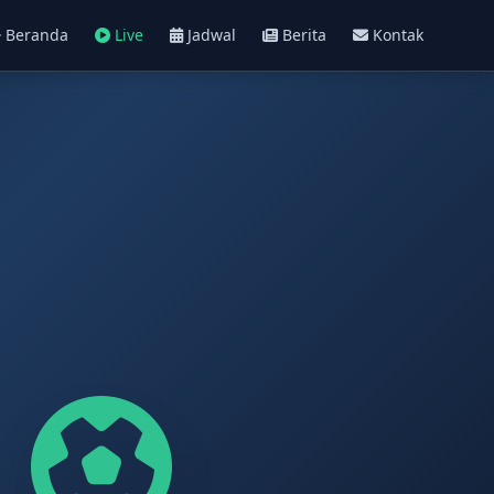
Beranda
Live
Jadwal
Berita
Kontak