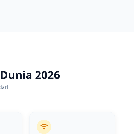
 Dunia 2026
dari