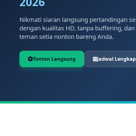
2026
Nikmati siaran langsung pertandingan se
dengan kualitas HD, tanpa buffering, dan 
teman setia nonton bareng Anda.
Tonton Langsung
Jadwal Lengkap