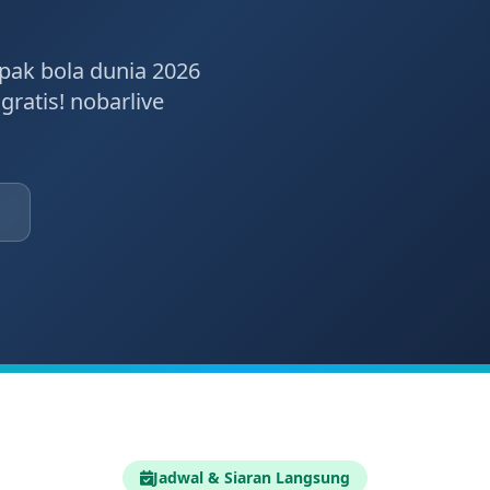
pak bola dunia 2026
gratis! nobarlive
Jadwal & Siaran Langsung