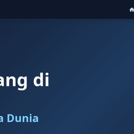
ang di
a Dunia