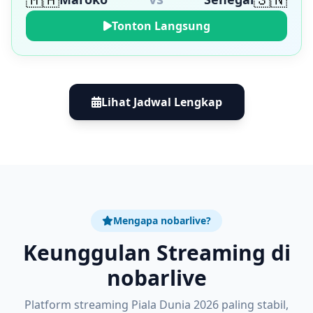
Tonton Langsung
Lihat Jadwal Lengkap
Mengapa nobarlive?
Keunggulan Streaming di
nobarlive
Platform streaming Piala Dunia 2026 paling stabil,