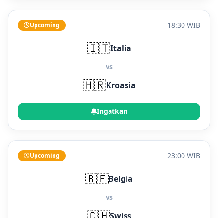
18:30 WIB
Upcoming
🇮🇹
Italia
vs
🇭🇷
Kroasia
Ingatkan
23:00 WIB
Upcoming
🇧🇪
Belgia
vs
🇨🇭
Swiss