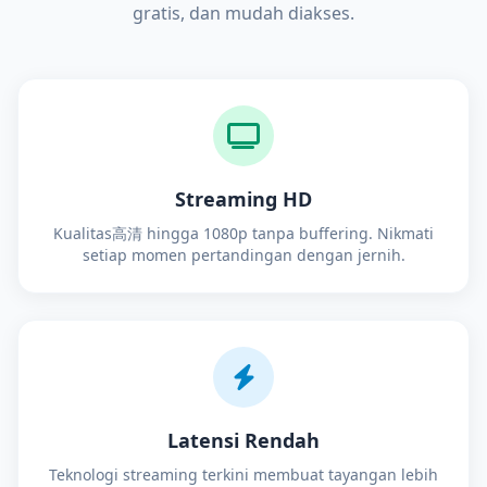
gratis, dan mudah diakses.
Streaming HD
Kualitas高清 hingga 1080p tanpa buffering. Nikmati
setiap momen pertandingan dengan jernih.
Latensi Rendah
Teknologi streaming terkini membuat tayangan lebih