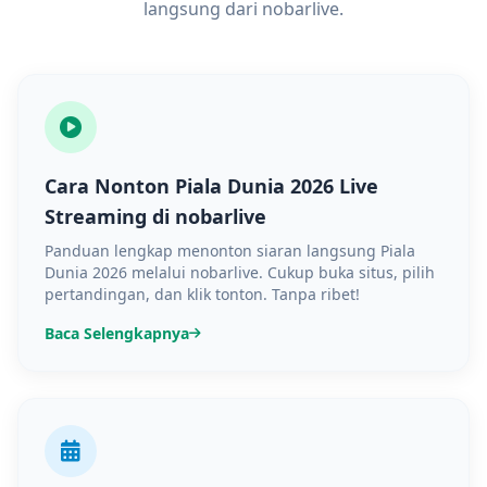
langsung dari nobarlive.
Cara Nonton Piala Dunia 2026 Live
Streaming di nobarlive
Panduan lengkap menonton siaran langsung Piala
Dunia 2026 melalui nobarlive. Cukup buka situs, pilih
pertandingan, dan klik tonton. Tanpa ribet!
Baca Selengkapnya