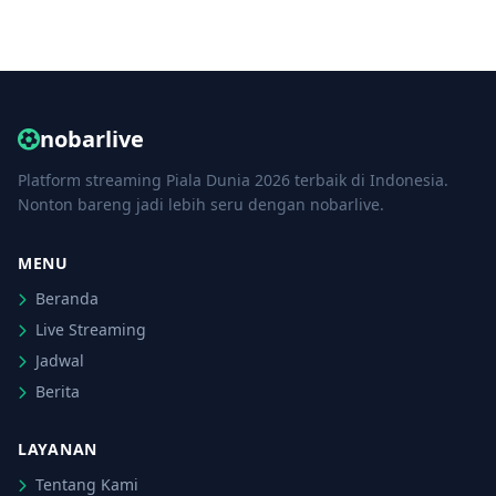
nobarlive
Platform streaming Piala Dunia 2026 terbaik di Indonesia.
Nonton bareng jadi lebih seru dengan nobarlive.
MENU
Beranda
Live Streaming
Jadwal
Berita
LAYANAN
Tentang Kami