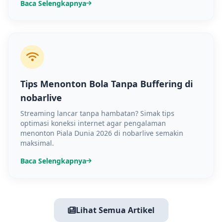
Baca Selengkapnya
Tips Menonton Bola Tanpa Buffering di
nobarlive
Streaming lancar tanpa hambatan? Simak tips
optimasi koneksi internet agar pengalaman
menonton Piala Dunia 2026 di nobarlive semakin
maksimal.
Baca Selengkapnya
Lihat Semua Artikel