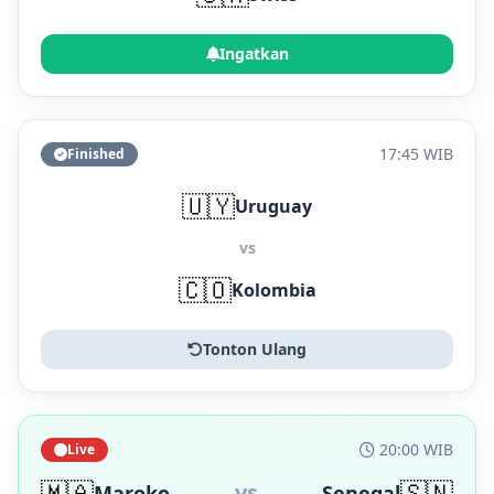
Ingatkan
17:45 WIB
Finished
🇺🇾
Uruguay
vs
🇨🇴
Kolombia
Tonton Ulang
20:00 WIB
Live
🇲🇦
🇸🇳
vs
Maroko
Senegal