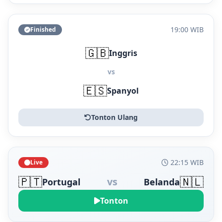
19:00 WIB
Finished
🇬🇧
Inggris
vs
🇪🇸
Spanyol
Tonton Ulang
22:15 WIB
Live
🇵🇹
🇳🇱
vs
Portugal
Belanda
Tonton