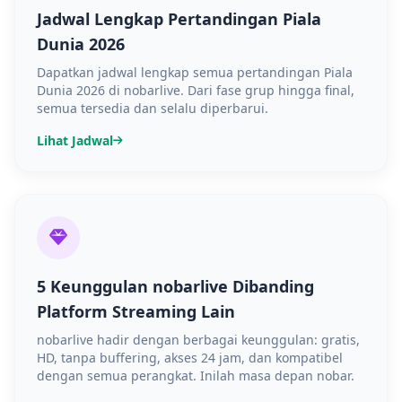
Jadwal Lengkap Pertandingan Piala
Dunia 2026
Dapatkan jadwal lengkap semua pertandingan Piala
Dunia 2026 di nobarlive. Dari fase grup hingga final,
semua tersedia dan selalu diperbarui.
Lihat Jadwal
5 Keunggulan nobarlive Dibanding
Platform Streaming Lain
nobarlive hadir dengan berbagai keunggulan: gratis,
HD, tanpa buffering, akses 24 jam, dan kompatibel
dengan semua perangkat. Inilah masa depan nobar.