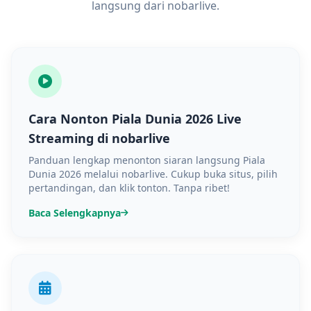
langsung dari nobarlive.
Cara Nonton Piala Dunia 2026 Live
Streaming di nobarlive
Panduan lengkap menonton siaran langsung Piala
Dunia 2026 melalui nobarlive. Cukup buka situs, pilih
pertandingan, dan klik tonton. Tanpa ribet!
Baca Selengkapnya