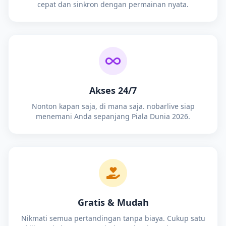
cepat dan sinkron dengan permainan nyata.
Akses 24/7
Nonton kapan saja, di mana saja. nobarlive siap
menemani Anda sepanjang Piala Dunia 2026.
Gratis & Mudah
Nikmati semua pertandingan tanpa biaya. Cukup satu