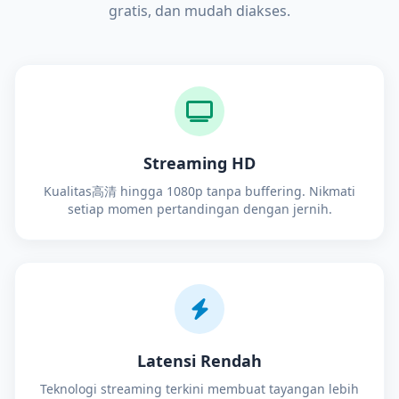
gratis, dan mudah diakses.
Streaming HD
Kualitas高清 hingga 1080p tanpa buffering. Nikmati
setiap momen pertandingan dengan jernih.
Latensi Rendah
Teknologi streaming terkini membuat tayangan lebih