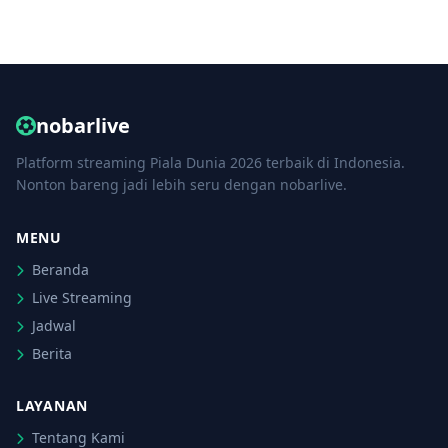
nobarlive
Platform streaming Piala Dunia 2026 terbaik di Indonesia.
Nonton bareng jadi lebih seru dengan nobarlive.
MENU
Beranda
Live Streaming
Jadwal
Berita
LAYANAN
Tentang Kami