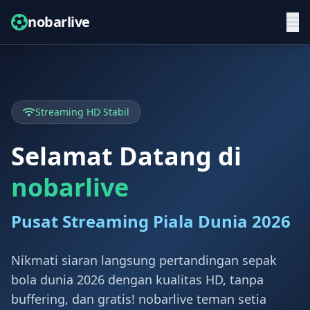
nobarlive
Streaming HD Stabil
Selamat Datang di
nobarlive
Pusat Streaming Piala Dunia 2026
Nikmati siaran langsung pertandingan sepak
bola dunia 2026 dengan kualitas HD, tanpa
buffering, dan gratis! nobarlive teman setia