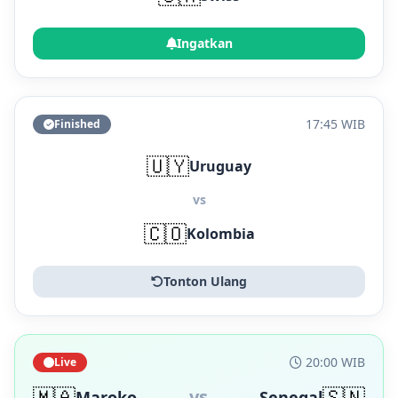
Ingatkan
17:45 WIB
Finished
🇺🇾
Uruguay
vs
🇨🇴
Kolombia
Tonton Ulang
20:00 WIB
Live
🇲🇦
🇸🇳
vs
Maroko
Senegal