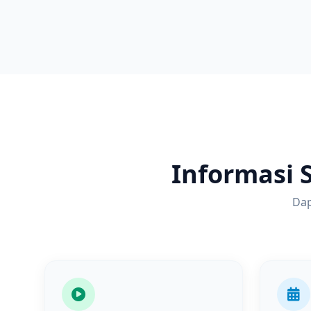
Informasi 
Dap