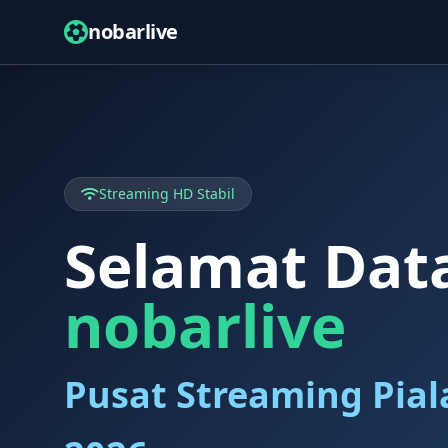
nobarlive
Streaming HD Stabil
Selamat Dat
nobarlive
Pusat Streaming Pial