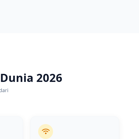
 Dunia 2026
dari