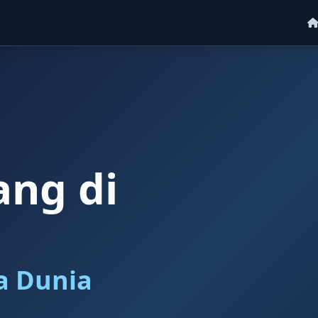
ang di
a Dunia