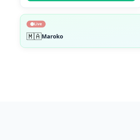
Live
🇲🇦
Maroko