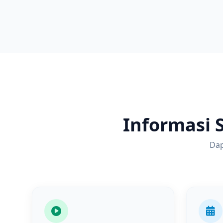
Informasi 
Dap