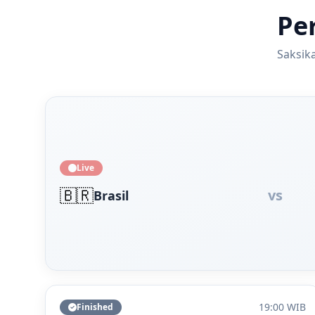
Pe
Saksika
Live
🇧🇷
vs
Brasil
19:00 WIB
Finished