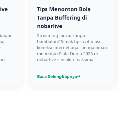
ive
Tips Menonton Bola
Tanpa Buffering di
nobarlive
rbagai
Streaming lancar tanpa
npa
hambatan? Simak tips optimasi
n
koneksi internet agar pengalaman
menonton Piala Dunia 2026 di
pan
nobarlive semakin maksimal.
Baca Selengkapnya