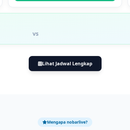
vs
Lihat Jadwal Lengkap
Mengapa nobarlive?