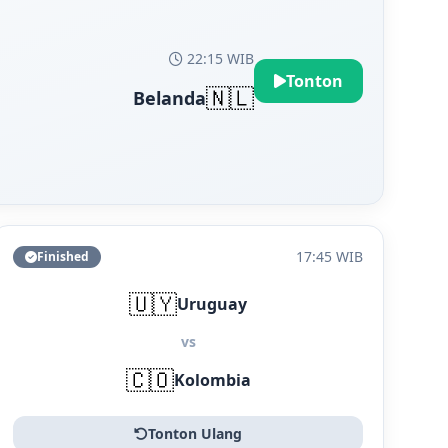
22:15 WIB
Tonton
🇳🇱
Belanda
17:45 WIB
Finished
🇺🇾
Uruguay
vs
🇨🇴
Kolombia
Tonton Ulang