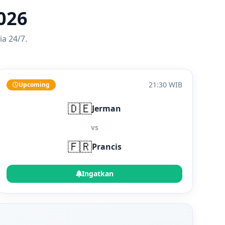
026
ia 24/7.
21:30 WIB
Upcoming
🇩🇪
Jerman
vs
🇫🇷
Prancis
Ingatkan