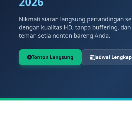
2026
Nikmati siaran langsung pertandingan se
dengan kualitas HD, tanpa buffering, dan 
teman setia nonton bareng Anda.
Tonton Langsung
Jadwal Lengkap