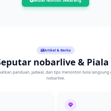
Mulai Nonton Sekarang
Artikel & Berita
Seputar nobarlive & Piala
atkan panduan, jadwal, dan tips menonton bola langsung 
nobarlive.