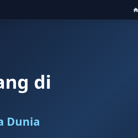
ang di
a Dunia