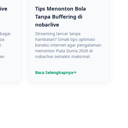
ive
Tips Menonton Bola
Tanpa Buffering di
nobarlive
rbagai
Streaming lancar tanpa
npa
hambatan? Simak tips optimasi
n
koneksi internet agar pengalaman
menonton Piala Dunia 2026 di
pan
nobarlive semakin maksimal.
Baca Selengkapnya