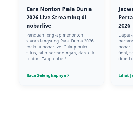
Cara Nonton Piala Dunia
Jadw
2026 Live Streaming di
Perta
nobarlive
2026
Panduan lengkap menonton
Dapatk
siaran langsung Piala Dunia 2026
pertan
melalui nobarlive. Cukup buka
nobarli
situs, pilih pertandingan, dan klik
final, 
tonton. Tanpa ribet!
diperba
Baca Selengkapnya
Lihat 