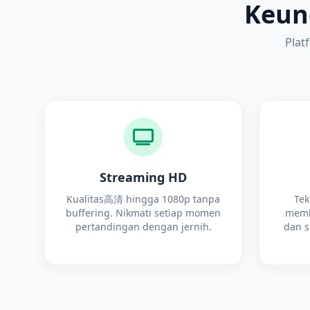
Keun
Plat
Streaming HD
Kualitas高清 hingga 1080p tanpa
Tek
buffering. Nikmati setiap momen
memb
pertandingan dengan jernih.
dan 