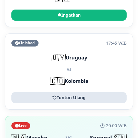
Ingatkan
17:45 WIB
Finished
🇺🇾
Uruguay
vs
🇨🇴
Kolombia
Tonton Ulang
20:00 WIB
Live
🇲🇦
🇸🇳
vs
Maroko
Senegal