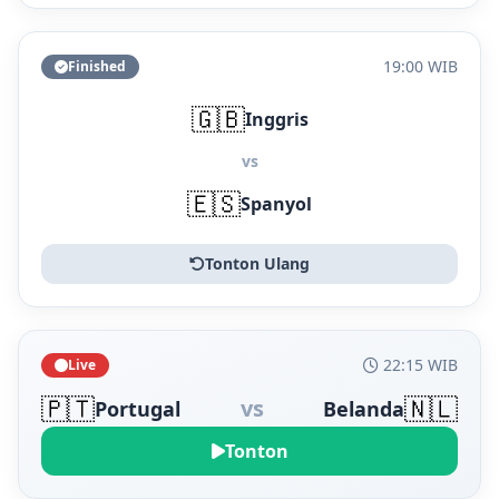
19:00 WIB
Finished
🇬🇧
Inggris
vs
🇪🇸
Spanyol
Tonton Ulang
22:15 WIB
Live
🇵🇹
🇳🇱
vs
Portugal
Belanda
Tonton