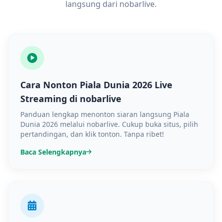
langsung dari nobarlive.
Cara Nonton Piala Dunia 2026 Live
Streaming di nobarlive
Panduan lengkap menonton siaran langsung Piala
Dunia 2026 melalui nobarlive. Cukup buka situs, pilih
pertandingan, dan klik tonton. Tanpa ribet!
Baca Selengkapnya