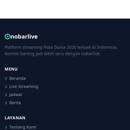
nobarlive
Platform streaming Piala Dunia 2026 terbaik di Indonesia.
Nonton bareng jadi lebih seru dengan nobarlive.
MENU
Beranda
Live Streaming
Jadwal
Berita
LAYANAN
Tentang Kami