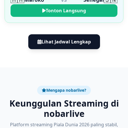
Tonton Langsung
Lihat Jadwal Lengkap
Mengapa nobarlive?
Keunggulan Streaming di
nobarlive
Platform streaming Piala Dunia 2026 paling stabil,