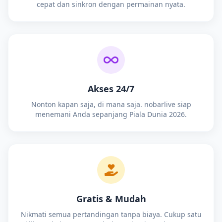
cepat dan sinkron dengan permainan nyata.
Akses 24/7
Nonton kapan saja, di mana saja. nobarlive siap
menemani Anda sepanjang Piala Dunia 2026.
Gratis & Mudah
Nikmati semua pertandingan tanpa biaya. Cukup satu