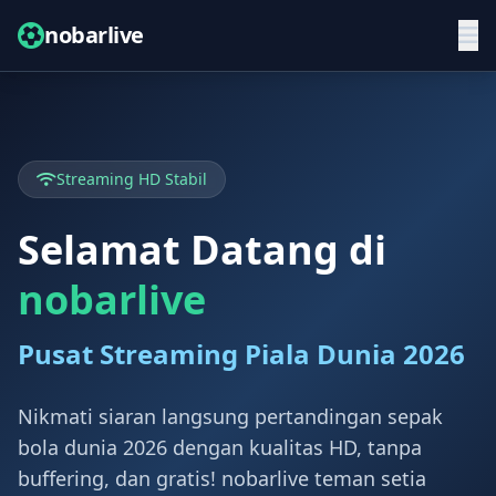
nobarlive
Streaming HD Stabil
Selamat Datang di
nobarlive
Pusat Streaming Piala Dunia 2026
Nikmati siaran langsung pertandingan sepak
bola dunia 2026 dengan kualitas HD, tanpa
buffering, dan gratis! nobarlive teman setia