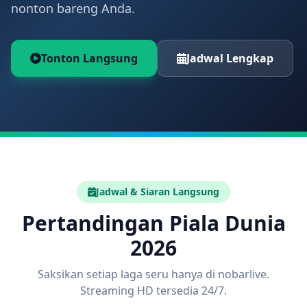
nonton bareng Anda.
Tonton Langsung
Jadwal Lengkap
Jadwal & Siaran Langsung
Pertandingan Piala Dunia
2026
Saksikan setiap laga seru hanya di nobarlive.
Streaming HD tersedia 24/7.