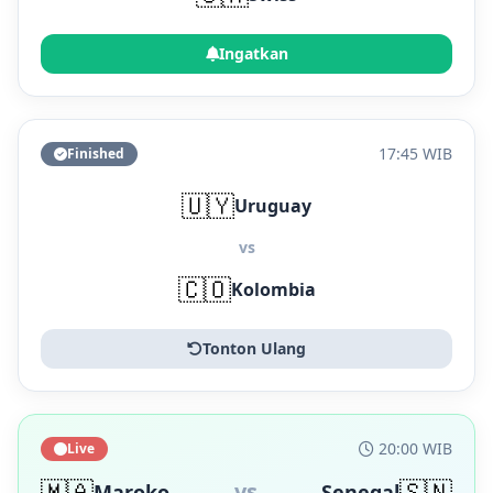
Ingatkan
17:45 WIB
Finished
🇺🇾
Uruguay
vs
🇨🇴
Kolombia
Tonton Ulang
20:00 WIB
Live
🇲🇦
🇸🇳
vs
Maroko
Senegal