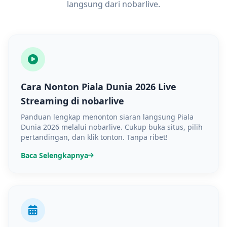
langsung dari nobarlive.
Cara Nonton Piala Dunia 2026 Live
Streaming di nobarlive
Panduan lengkap menonton siaran langsung Piala
Dunia 2026 melalui nobarlive. Cukup buka situs, pilih
pertandingan, dan klik tonton. Tanpa ribet!
Baca Selengkapnya