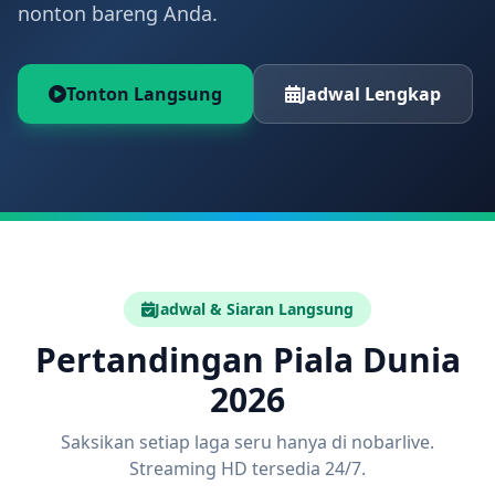
nonton bareng Anda.
Tonton Langsung
Jadwal Lengkap
Jadwal & Siaran Langsung
Pertandingan Piala Dunia
2026
Saksikan setiap laga seru hanya di nobarlive.
Streaming HD tersedia 24/7.