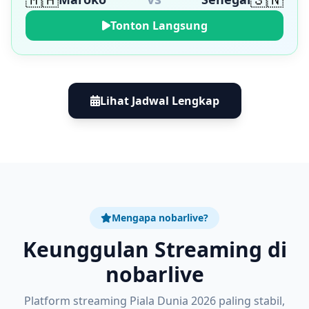
Tonton Langsung
Lihat Jadwal Lengkap
Mengapa nobarlive?
Keunggulan Streaming di
nobarlive
Platform streaming Piala Dunia 2026 paling stabil,