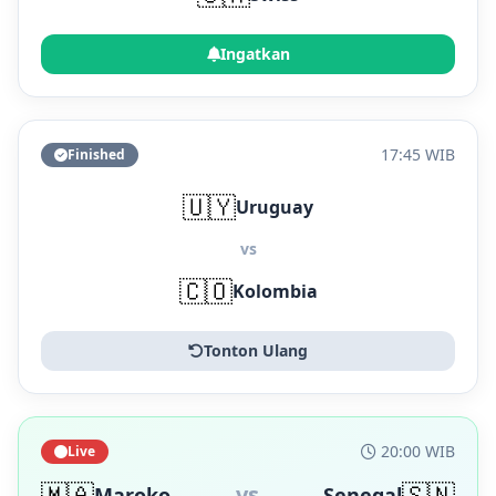
Ingatkan
17:45 WIB
Finished
🇺🇾
Uruguay
vs
🇨🇴
Kolombia
Tonton Ulang
20:00 WIB
Live
🇲🇦
🇸🇳
vs
Maroko
Senegal