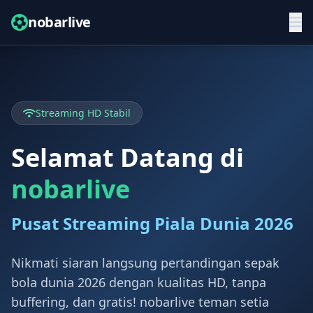
nobarlive
Streaming HD Stabil
Selamat Datang di
nobarlive
Pusat Streaming Piala Dunia 2026
Nikmati siaran langsung pertandingan sepak
bola dunia 2026 dengan kualitas HD, tanpa
buffering, dan gratis! nobarlive teman setia