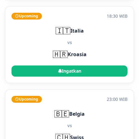
18:30 WIB
Upcoming
🇮🇹
Italia
vs
🇭🇷
Kroasia
Ingatkan
23:00 WIB
Upcoming
🇧🇪
Belgia
vs
🇨🇭
Swiss