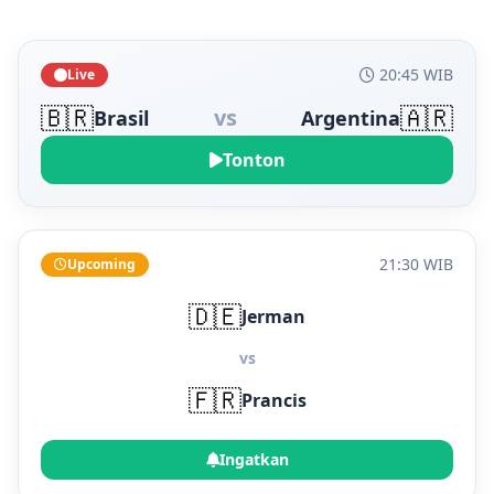
20:45 WIB
Live
🇧🇷
🇦🇷
vs
Brasil
Argentina
Tonton
21:30 WIB
Upcoming
🇩🇪
Jerman
vs
🇫🇷
Prancis
Ingatkan