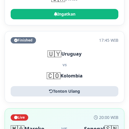
Ingatkan
17:45 WIB
Finished
🇺🇾
Uruguay
vs
🇨🇴
Kolombia
Tonton Ulang
20:00 WIB
Live
🇲🇦
🇸🇳
vs
Maroko
Senegal