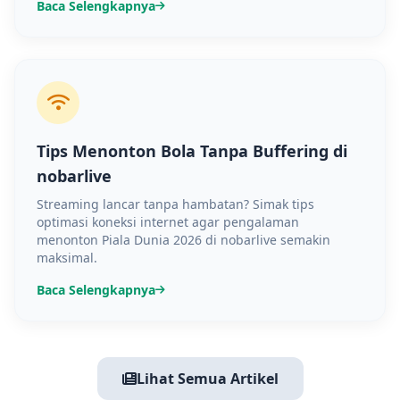
Baca Selengkapnya
Tips Menonton Bola Tanpa Buffering di
nobarlive
Streaming lancar tanpa hambatan? Simak tips
optimasi koneksi internet agar pengalaman
menonton Piala Dunia 2026 di nobarlive semakin
maksimal.
Baca Selengkapnya
Lihat Semua Artikel