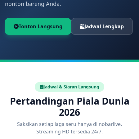
nonton bareng Anda.
Tonton Langsung
Jadwal Lengkap
Jadwal & Siaran Langsung
Pertandingan Piala Dunia
2026
Saksikan setiap laga seru hanya di nobarlive.
Streaming HD tersedia 24/7.