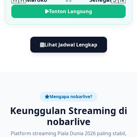
Tonton Langsung
Lihat Jadwal Lengkap
Mengapa nobarlive?
Keunggulan Streaming di
nobarlive
Platform streaming Piala Dunia 2026 paling stabil,