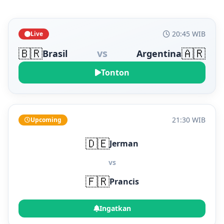
20:45 WIB
Live
🇧🇷
🇦🇷
vs
Brasil
Argentina
Tonton
21:30 WIB
Upcoming
🇩🇪
Jerman
vs
🇫🇷
Prancis
Ingatkan