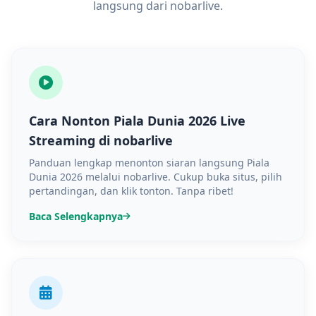
langsung dari nobarlive.
Cara Nonton Piala Dunia 2026 Live
Streaming di nobarlive
Panduan lengkap menonton siaran langsung Piala
Dunia 2026 melalui nobarlive. Cukup buka situs, pilih
pertandingan, dan klik tonton. Tanpa ribet!
Baca Selengkapnya