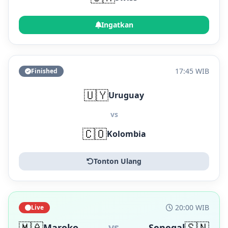
Ingatkan
17:45 WIB
Finished
🇺🇾
Uruguay
vs
🇨🇴
Kolombia
Tonton Ulang
20:00 WIB
Live
🇲🇦
🇸🇳
vs
Maroko
Senegal