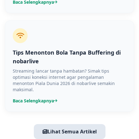
Baca Selengkapnya
Tips Menonton Bola Tanpa Buffering di
nobarlive
Streaming lancar tanpa hambatan? Simak tips
optimasi koneksi internet agar pengalaman
menonton Piala Dunia 2026 di nobarlive semakin
maksimal.
Baca Selengkapnya
Lihat Semua Artikel