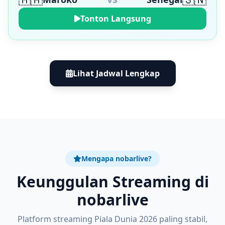
Tonton Langsung
Lihat Jadwal Lengkap
Mengapa nobarlive?
Keunggulan Streaming di
nobarlive
Platform streaming Piala Dunia 2026 paling stabil,