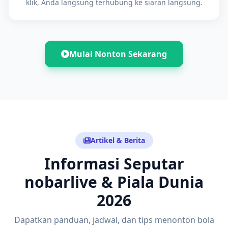
klik, Anda langsung terhubung ke siaran langsung.
Mulai Nonton Sekarang
Artikel & Berita
Informasi Seputar
nobarlive & Piala Dunia
2026
Dapatkan panduan, jadwal, dan tips menonton bola