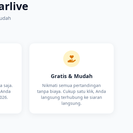
rlive
mudah
Gratis & Mudah
a saja.
Nikmati semua pertandingan
 Anda
tanpa biaya. Cukup satu klik, Anda
026.
langsung terhubung ke siaran
langsung.