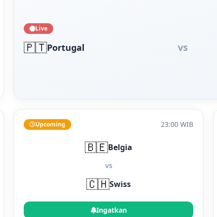
Live
🇵🇹
vs
Portugal
23:00 WIB
Upcoming
🇧🇪
Belgia
vs
🇨🇭
Swiss
Ingatkan