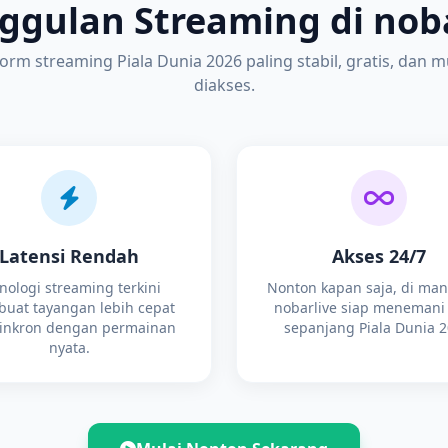
ggulan Streaming di noba
form streaming Piala Dunia 2026 paling stabil, gratis, dan 
diakses.
Latensi Rendah
Akses 24/7
nologi streaming terkini
Nonton kapan saja, di man
uat tayangan lebih cepat
nobarlive siap menemani
sinkron dengan permainan
sepanjang Piala Dunia 2
nyata.