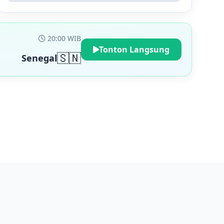
20:00 WIB
Tonton Langsung
🇸🇳
Senegal