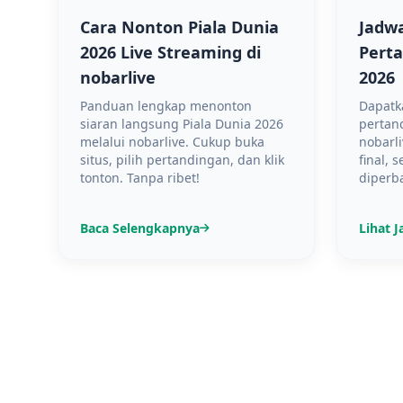
Cara Nonton Piala Dunia
Jadw
2026 Live Streaming di
Perta
nobarlive
2026
Panduan lengkap menonton
Dapatk
siaran langsung Piala Dunia 2026
pertan
melalui nobarlive. Cukup buka
nobarli
situs, pilih pertandingan, dan klik
final, 
tonton. Tanpa ribet!
diperba
Baca Selengkapnya
Lihat 