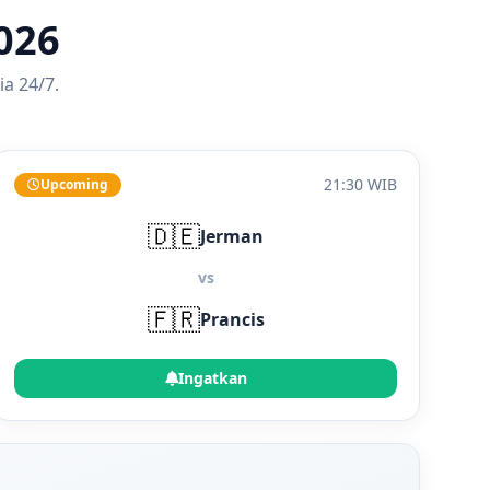
026
ia 24/7.
21:30 WIB
Upcoming
🇩🇪
Jerman
vs
🇫🇷
Prancis
Ingatkan