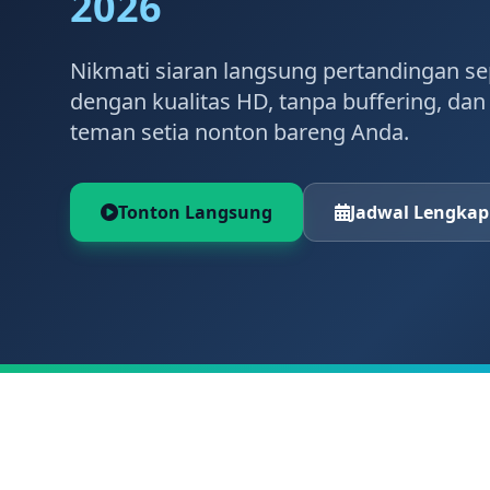
2026
Nikmati siaran langsung pertandingan se
dengan kualitas HD, tanpa buffering, dan 
teman setia nonton bareng Anda.
Tonton Langsung
Jadwal Lengkap