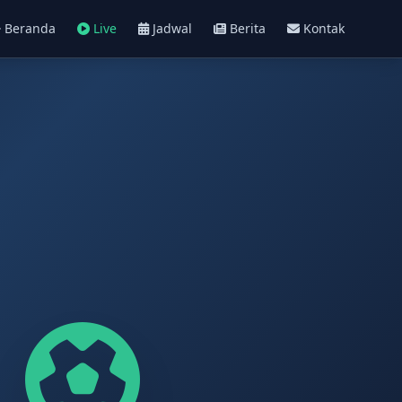
Beranda
Live
Jadwal
Berita
Kontak