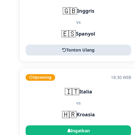
🇬🇧
Inggris
vs
🇪🇸
Spanyol
Tonton Ulang
18:30 WIB
Upcoming
🇮🇹
Italia
vs
🇭🇷
Kroasia
Ingatkan