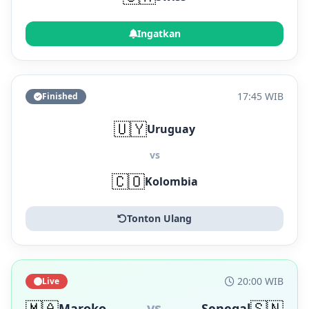
Ingatkan
17:45 WIB
Finished
🇺🇾
Uruguay
vs
🇨🇴
Kolombia
Tonton Ulang
20:00 WIB
Live
🇲🇦
🇸🇳
vs
Maroko
Senegal