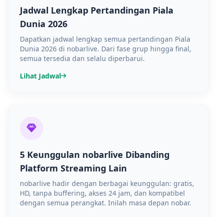
Jadwal Lengkap Pertandingan Piala
Dunia 2026
Dapatkan jadwal lengkap semua pertandingan Piala
Dunia 2026 di nobarlive. Dari fase grup hingga final,
semua tersedia dan selalu diperbarui.
Lihat Jadwal
5 Keunggulan nobarlive Dibanding
Platform Streaming Lain
nobarlive hadir dengan berbagai keunggulan: gratis,
HD, tanpa buffering, akses 24 jam, dan kompatibel
dengan semua perangkat. Inilah masa depan nobar.