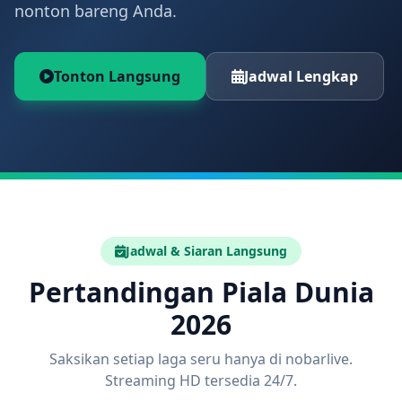
nonton bareng Anda.
Tonton Langsung
Jadwal Lengkap
Jadwal & Siaran Langsung
Pertandingan Piala Dunia
2026
Saksikan setiap laga seru hanya di nobarlive.
Streaming HD tersedia 24/7.