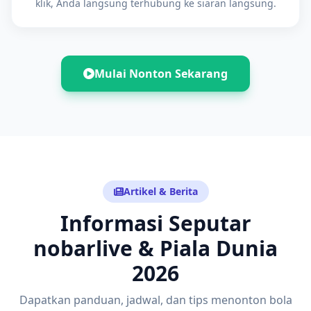
klik, Anda langsung terhubung ke siaran langsung.
Mulai Nonton Sekarang
Artikel & Berita
Informasi Seputar
nobarlive & Piala Dunia
2026
Dapatkan panduan, jadwal, dan tips menonton bola