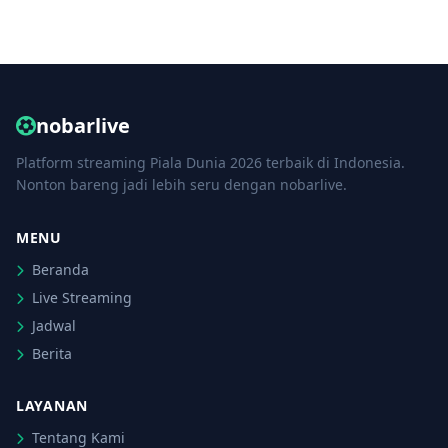
nobarlive
Platform streaming Piala Dunia 2026 terbaik di Indonesia.
Nonton bareng jadi lebih seru dengan nobarlive.
MENU
Beranda
Live Streaming
Jadwal
Berita
LAYANAN
Tentang Kami