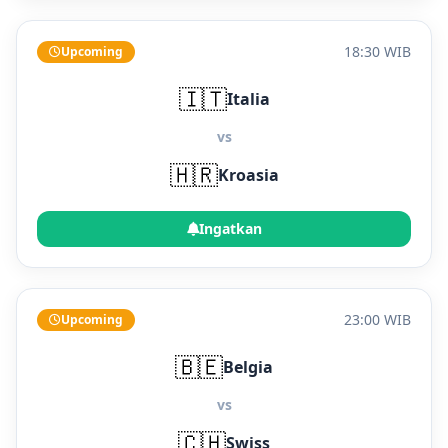
18:30 WIB
Upcoming
🇮🇹
Italia
vs
🇭🇷
Kroasia
Ingatkan
23:00 WIB
Upcoming
🇧🇪
Belgia
vs
🇨🇭
Swiss