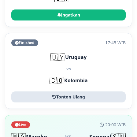
Ingatkan
17:45 WIB
Finished
🇺🇾
Uruguay
vs
🇨🇴
Kolombia
Tonton Ulang
20:00 WIB
Live
🇲🇦
🇸🇳
vs
Maroko
Senegal