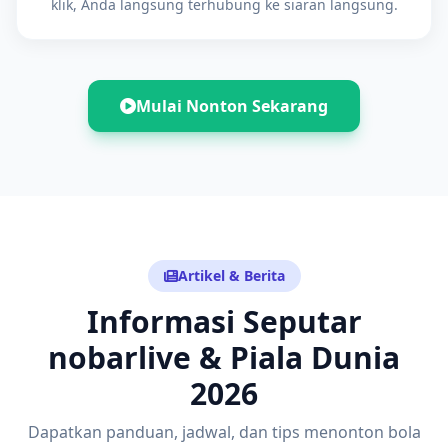
klik, Anda langsung terhubung ke siaran langsung.
Mulai Nonton Sekarang
Artikel & Berita
Informasi Seputar
nobarlive & Piala Dunia
2026
Dapatkan panduan, jadwal, dan tips menonton bola