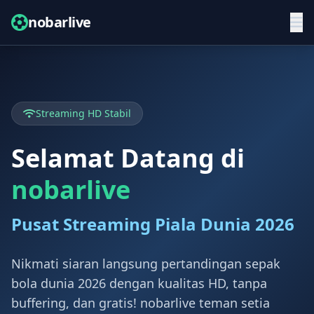
nobarlive
Streaming HD Stabil
Selamat Datang di
nobarlive
Pusat Streaming Piala Dunia 2026
Nikmati siaran langsung pertandingan sepak
bola dunia 2026 dengan kualitas HD, tanpa
buffering, dan gratis! nobarlive teman setia