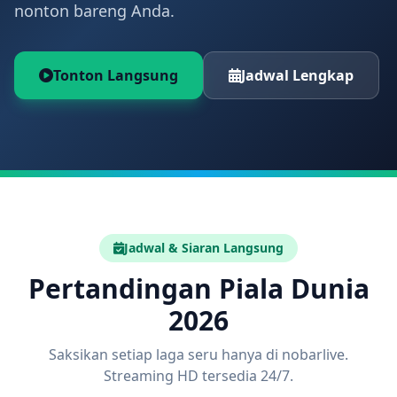
nonton bareng Anda.
Tonton Langsung
Jadwal Lengkap
Jadwal & Siaran Langsung
Pertandingan Piala Dunia
2026
Saksikan setiap laga seru hanya di nobarlive.
Streaming HD tersedia 24/7.