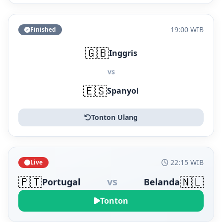
19:00 WIB
Finished
🇬🇧
Inggris
vs
🇪🇸
Spanyol
Tonton Ulang
22:15 WIB
Live
🇵🇹
🇳🇱
vs
Portugal
Belanda
Tonton