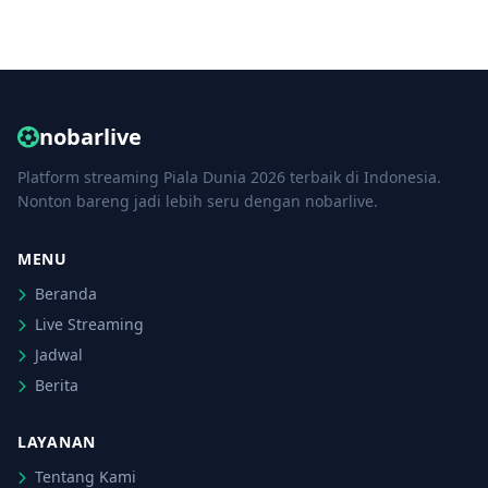
nobarlive
Platform streaming Piala Dunia 2026 terbaik di Indonesia.
Nonton bareng jadi lebih seru dengan nobarlive.
MENU
Beranda
Live Streaming
Jadwal
Berita
LAYANAN
Tentang Kami