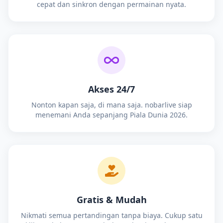
cepat dan sinkron dengan permainan nyata.
Akses 24/7
Nonton kapan saja, di mana saja. nobarlive siap
menemani Anda sepanjang Piala Dunia 2026.
Gratis & Mudah
Nikmati semua pertandingan tanpa biaya. Cukup satu