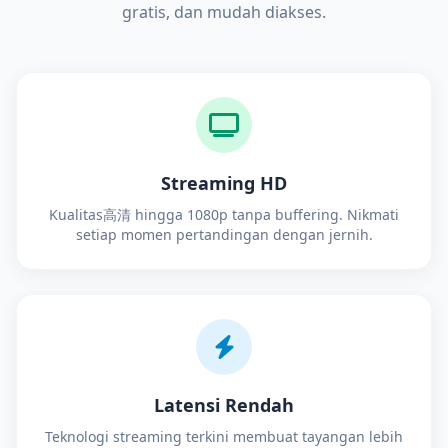
gratis, dan mudah diakses.
Streaming HD
Kualitas高清 hingga 1080p tanpa buffering. Nikmati
setiap momen pertandingan dengan jernih.
Latensi Rendah
Teknologi streaming terkini membuat tayangan lebih