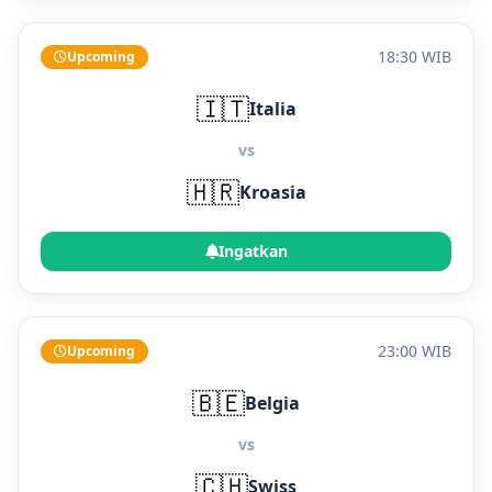
18:30 WIB
Upcoming
🇮🇹
Italia
vs
🇭🇷
Kroasia
Ingatkan
23:00 WIB
Upcoming
🇧🇪
Belgia
vs
🇨🇭
Swiss