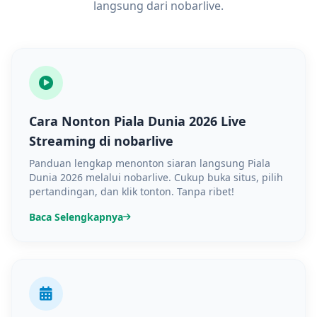
langsung dari nobarlive.
Cara Nonton Piala Dunia 2026 Live
Streaming di nobarlive
Panduan lengkap menonton siaran langsung Piala
Dunia 2026 melalui nobarlive. Cukup buka situs, pilih
pertandingan, dan klik tonton. Tanpa ribet!
Baca Selengkapnya