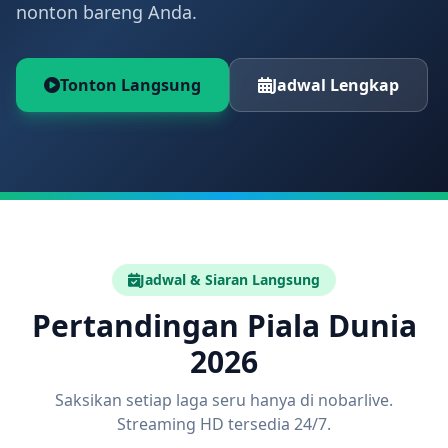
nonton bareng Anda.
Tonton Langsung
Jadwal Lengkap
Jadwal & Siaran Langsung
Pertandingan Piala Dunia
2026
Saksikan setiap laga seru hanya di nobarlive.
Streaming HD tersedia 24/7.