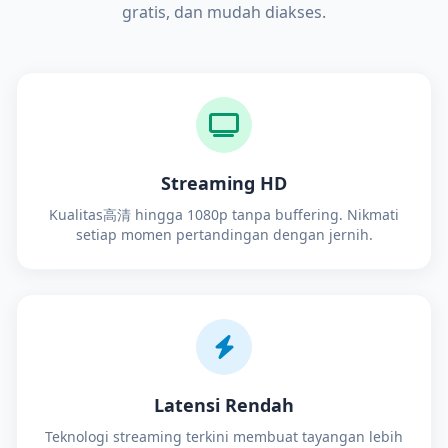
gratis, dan mudah diakses.
Streaming HD
Kualitas高清 hingga 1080p tanpa buffering. Nikmati
setiap momen pertandingan dengan jernih.
Latensi Rendah
Teknologi streaming terkini membuat tayangan lebih