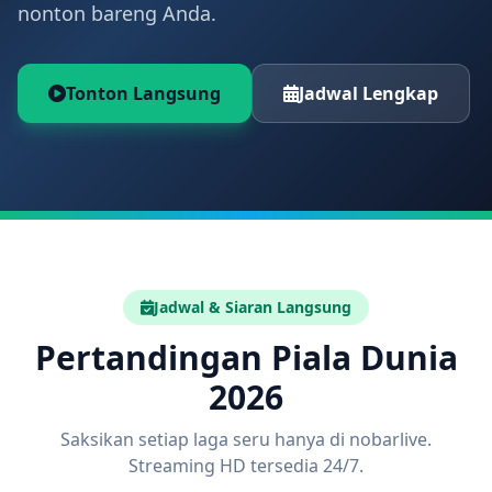
nonton bareng Anda.
Tonton Langsung
Jadwal Lengkap
Jadwal & Siaran Langsung
Pertandingan Piala Dunia
2026
Saksikan setiap laga seru hanya di nobarlive.
Streaming HD tersedia 24/7.