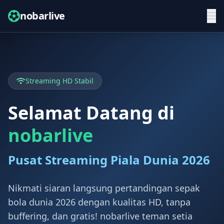
nobarlive
Streaming HD Stabil
Selamat Datang di
nobarlive
Pusat Streaming Piala Dunia 2026
Nikmati siaran langsung pertandingan sepak
bola dunia 2026 dengan kualitas HD, tanpa
buffering, dan gratis! nobarlive teman setia