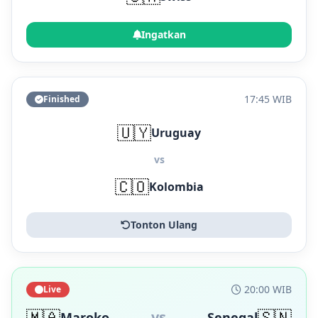
Ingatkan
17:45 WIB
Finished
🇺🇾
Uruguay
vs
🇨🇴
Kolombia
Tonton Ulang
20:00 WIB
Live
🇲🇦
🇸🇳
vs
Maroko
Senegal