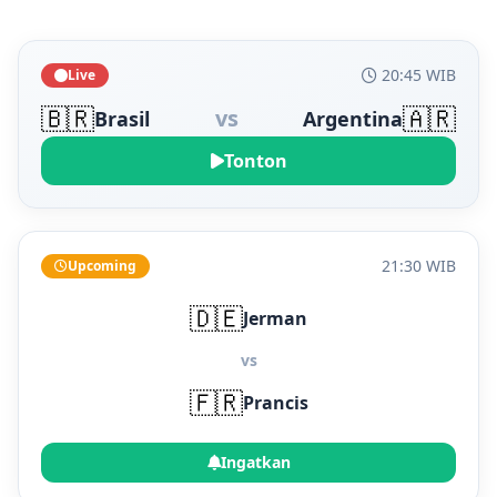
20:45 WIB
Live
🇧🇷
🇦🇷
vs
Brasil
Argentina
Tonton
21:30 WIB
Upcoming
🇩🇪
Jerman
vs
🇫🇷
Prancis
Ingatkan