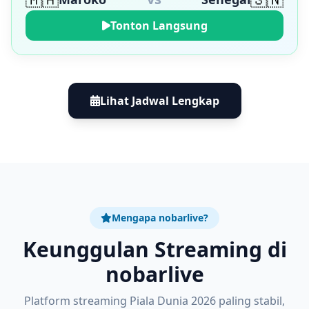
Tonton Langsung
Lihat Jadwal Lengkap
Mengapa nobarlive?
Keunggulan Streaming di
nobarlive
Platform streaming Piala Dunia 2026 paling stabil,