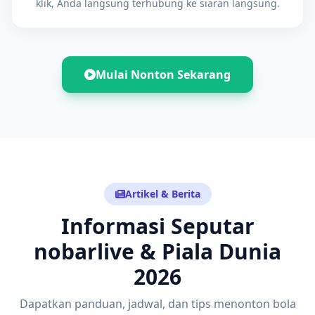
klik, Anda langsung terhubung ke siaran langsung.
Mulai Nonton Sekarang
Artikel & Berita
Informasi Seputar
nobarlive & Piala Dunia
2026
Dapatkan panduan, jadwal, dan tips menonton bola