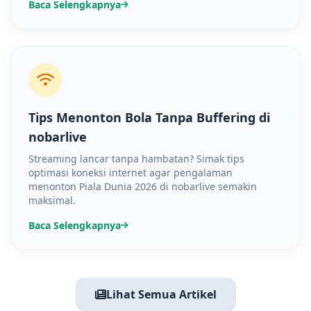
Baca Selengkapnya
Tips Menonton Bola Tanpa Buffering di
nobarlive
Streaming lancar tanpa hambatan? Simak tips
optimasi koneksi internet agar pengalaman
menonton Piala Dunia 2026 di nobarlive semakin
maksimal.
Baca Selengkapnya
Lihat Semua Artikel