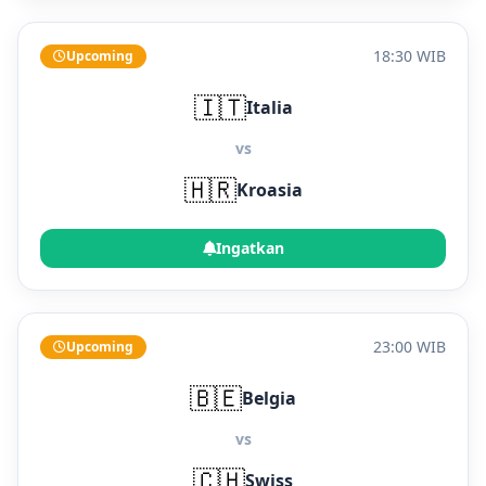
18:30 WIB
Upcoming
🇮🇹
Italia
vs
🇭🇷
Kroasia
Ingatkan
23:00 WIB
Upcoming
🇧🇪
Belgia
vs
🇨🇭
Swiss