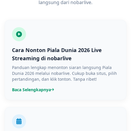
langsung dari nobarlive.
Cara Nonton Piala Dunia 2026 Live
Streaming di nobarlive
Panduan lengkap menonton siaran langsung Piala
Dunia 2026 melalui nobarlive. Cukup buka situs, pilih
pertandingan, dan klik tonton. Tanpa ribet!
Baca Selengkapnya