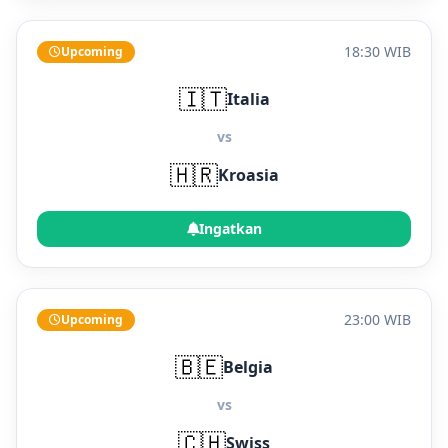
18:30 WIB
Upcoming
🇮🇹
Italia
vs
🇭🇷
Kroasia
Ingatkan
23:00 WIB
Upcoming
🇧🇪
Belgia
vs
🇨🇭
Swiss