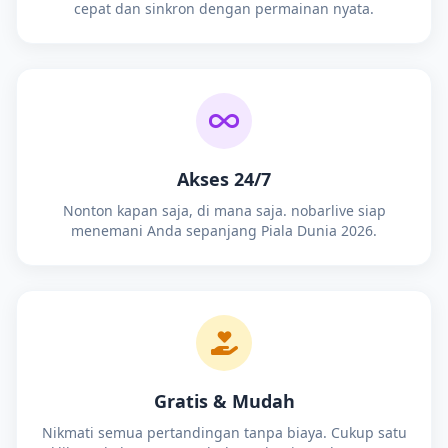
cepat dan sinkron dengan permainan nyata.
Akses 24/7
Nonton kapan saja, di mana saja. nobarlive siap
menemani Anda sepanjang Piala Dunia 2026.
Gratis & Mudah
Nikmati semua pertandingan tanpa biaya. Cukup satu