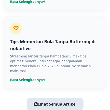
Baca Selengkapnya
Tips Menonton Bola Tanpa Buffering di
nobarlive
Streaming lancar tanpa hambatan? Simak tips
optimasi koneksi internet agar pengalaman
menonton Piala Dunia 2026 di nobarlive semakin
maksimal.
Baca Selengkapnya
Lihat Semua Artikel