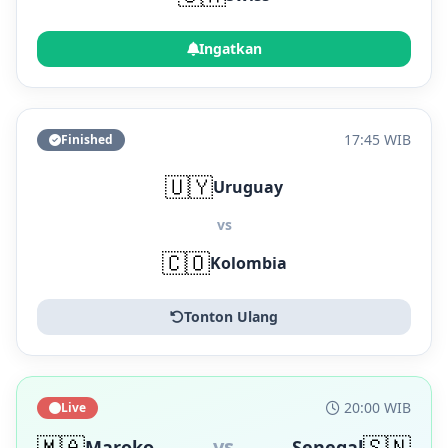
Ingatkan
17:45 WIB
Finished
🇺🇾
Uruguay
vs
🇨🇴
Kolombia
Tonton Ulang
20:00 WIB
Live
🇲🇦
🇸🇳
vs
Maroko
Senegal