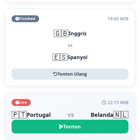
19:00 WIB
Finished
🇬🇧
Inggris
vs
🇪🇸
Spanyol
Tonton Ulang
22:15 WIB
Live
🇵🇹
🇳🇱
vs
Portugal
Belanda
Tonton