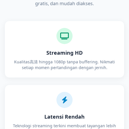
gratis, dan mudah diakses.
Streaming HD
Kualitas高清 hingga 1080p tanpa buffering. Nikmati
setiap momen pertandingan dengan jernih.
Latensi Rendah
Teknologi streaming terkini membuat tayangan lebih