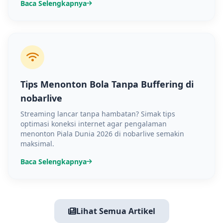
Baca Selengkapnya
Tips Menonton Bola Tanpa Buffering di
nobarlive
Streaming lancar tanpa hambatan? Simak tips
optimasi koneksi internet agar pengalaman
menonton Piala Dunia 2026 di nobarlive semakin
maksimal.
Baca Selengkapnya
Lihat Semua Artikel