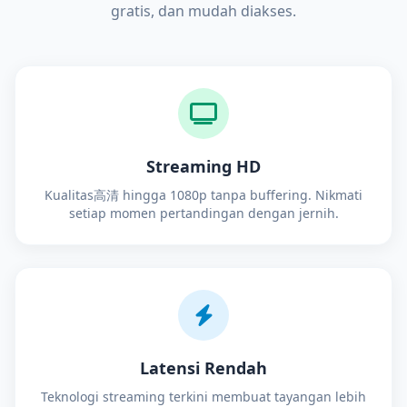
gratis, dan mudah diakses.
Streaming HD
Kualitas高清 hingga 1080p tanpa buffering. Nikmati
setiap momen pertandingan dengan jernih.
Latensi Rendah
Teknologi streaming terkini membuat tayangan lebih