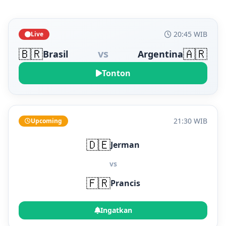
20:45 WIB
Live
🇧🇷
🇦🇷
vs
Brasil
Argentina
Tonton
21:30 WIB
Upcoming
🇩🇪
Jerman
vs
🇫🇷
Prancis
Ingatkan