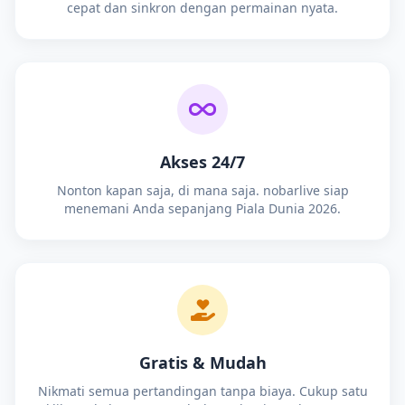
cepat dan sinkron dengan permainan nyata.
Akses 24/7
Nonton kapan saja, di mana saja. nobarlive siap
menemani Anda sepanjang Piala Dunia 2026.
Gratis & Mudah
Nikmati semua pertandingan tanpa biaya. Cukup satu