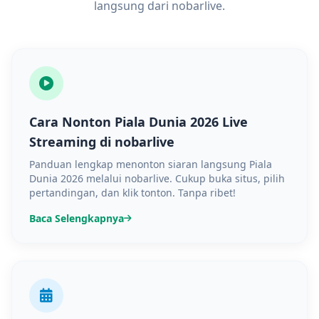
langsung dari nobarlive.
Cara Nonton Piala Dunia 2026 Live
Streaming di nobarlive
Panduan lengkap menonton siaran langsung Piala
Dunia 2026 melalui nobarlive. Cukup buka situs, pilih
pertandingan, dan klik tonton. Tanpa ribet!
Baca Selengkapnya