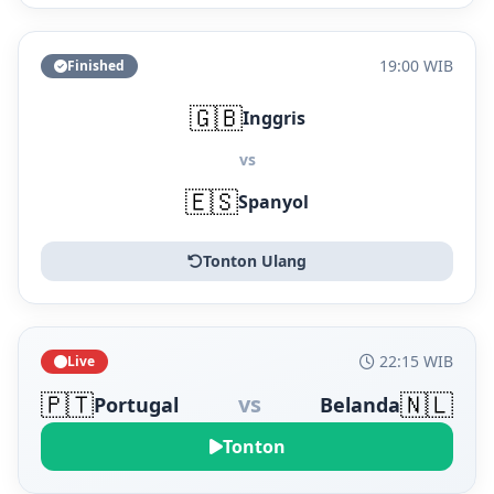
19:00 WIB
Finished
🇬🇧
Inggris
vs
🇪🇸
Spanyol
Tonton Ulang
22:15 WIB
Live
🇵🇹
🇳🇱
vs
Portugal
Belanda
Tonton