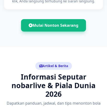
klik, Anda langsung terhubung ke siaran langsung.
Mulai Nonton Sekarang
Artikel & Berita
Informasi Seputar
nobarlive & Piala Dunia
2026
Dapatkan panduan, jadwal, dan tips menonton bola