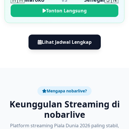
Tonton Langsung
Lihat Jadwal Lengkap
Mengapa nobarlive?
Keunggulan Streaming di
nobarlive
Platform streaming Piala Dunia 2026 paling stabil,