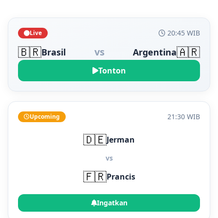
20:45 WIB
Live
🇧🇷
🇦🇷
vs
Brasil
Argentina
Tonton
21:30 WIB
Upcoming
🇩🇪
Jerman
vs
🇫🇷
Prancis
Ingatkan