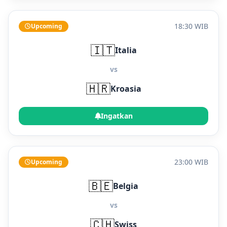
18:30 WIB
Upcoming
🇮🇹
Italia
vs
🇭🇷
Kroasia
Ingatkan
23:00 WIB
Upcoming
🇧🇪
Belgia
vs
🇨🇭
Swiss