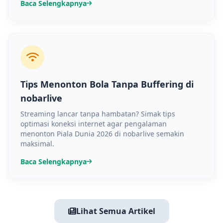
Baca Selengkapnya
Tips Menonton Bola Tanpa Buffering di
nobarlive
Streaming lancar tanpa hambatan? Simak tips
optimasi koneksi internet agar pengalaman
menonton Piala Dunia 2026 di nobarlive semakin
maksimal.
Baca Selengkapnya
Lihat Semua Artikel