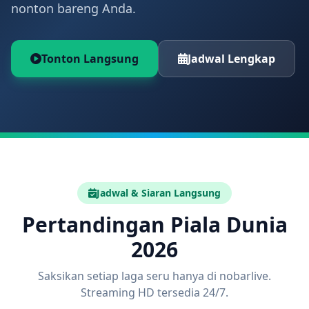
nonton bareng Anda.
Tonton Langsung
Jadwal Lengkap
Jadwal & Siaran Langsung
Pertandingan Piala Dunia
2026
Saksikan setiap laga seru hanya di nobarlive.
Streaming HD tersedia 24/7.