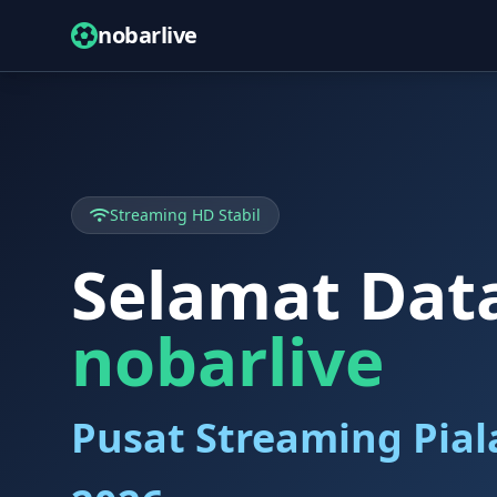
nobarlive
Streaming HD Stabil
Selamat Dat
nobarlive
Pusat Streaming Pial