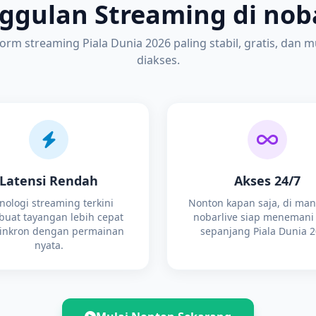
ggulan Streaming di noba
form streaming Piala Dunia 2026 paling stabil, gratis, dan 
diakses.
Latensi Rendah
Akses 24/7
nologi streaming terkini
Nonton kapan saja, di man
uat tayangan lebih cepat
nobarlive siap menemani
sinkron dengan permainan
sepanjang Piala Dunia 2
nyata.