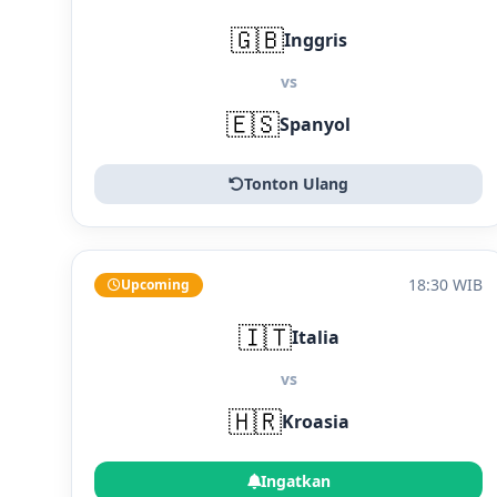
🇬🇧
Inggris
vs
🇪🇸
Spanyol
Tonton Ulang
18:30 WIB
Upcoming
🇮🇹
Italia
vs
🇭🇷
Kroasia
Ingatkan