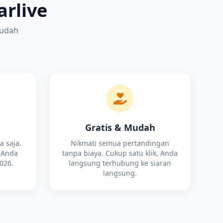
rlive
mudah
Gratis & Mudah
a saja.
Nikmati semua pertandingan
 Anda
tanpa biaya. Cukup satu klik, Anda
026.
langsung terhubung ke siaran
langsung.