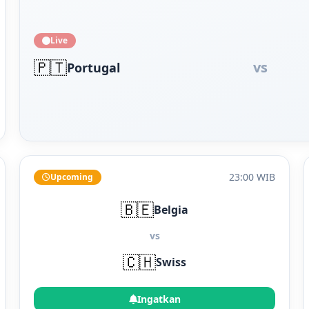
Live
🇵🇹
vs
Portugal
23:00 WIB
Upcoming
🇧🇪
Belgia
vs
🇨🇭
Swiss
Ingatkan