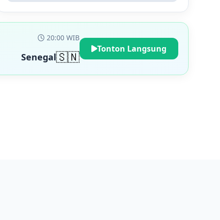
20:00 WIB
Tonton Langsung
🇸🇳
Senegal