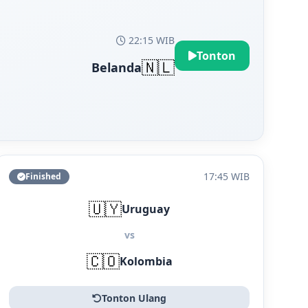
22:15 WIB
Tonton
🇳🇱
Belanda
17:45 WIB
Finished
🇺🇾
Uruguay
vs
🇨🇴
Kolombia
Tonton Ulang