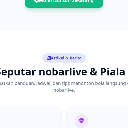
Mulai Nonton Sekarang
Artikel & Berita
Seputar nobarlive & Piala
atkan panduan, jadwal, dan tips menonton bola langsung 
nobarlive.