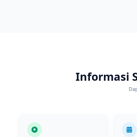
Informasi 
Dap