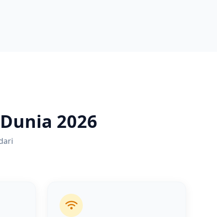
 Dunia 2026
dari