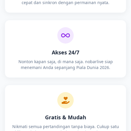
cepat dan sinkron dengan permainan nyata.
Akses 24/7
Nonton kapan saja, di mana saja. nobarlive siap
menemani Anda sepanjang Piala Dunia 2026.
Gratis & Mudah
Nikmati semua pertandingan tanpa biaya. Cukup satu