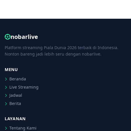
nobarlive
Platform streaming Piala Dunia 2026 terbaik di Indonesia.
Nonton bareng jadi lebih seru dengan nobarlive.
MENU
Beranda
Live Streaming
Jadwal
Berita
LAYANAN
Tentang Kami