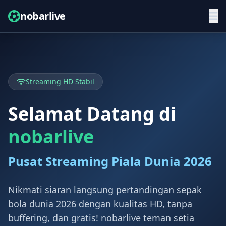
nobarlive
Streaming HD Stabil
Selamat Datang di
nobarlive
Pusat Streaming Piala Dunia 2026
Nikmati siaran langsung pertandingan sepak
bola dunia 2026 dengan kualitas HD, tanpa
buffering, dan gratis! nobarlive teman setia