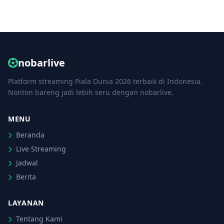
nobarlive
Platform streaming Piala Dunia 2026 terbaik di Indonesia.
Nonton bareng jadi lebih seru dengan nobarlive.
MENU
Beranda
Live Streaming
Jadwal
Berita
LAYANAN
Tentang Kami