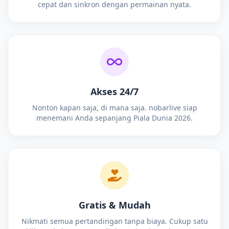
cepat dan sinkron dengan permainan nyata.
Akses 24/7
Nonton kapan saja, di mana saja. nobarlive siap
menemani Anda sepanjang Piala Dunia 2026.
Gratis & Mudah
Nikmati semua pertandingan tanpa biaya. Cukup satu