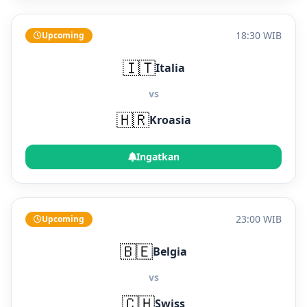
18:30 WIB
Upcoming
🇮🇹
Italia
vs
🇭🇷
Kroasia
Ingatkan
23:00 WIB
Upcoming
🇧🇪
Belgia
vs
🇨🇭
Swiss