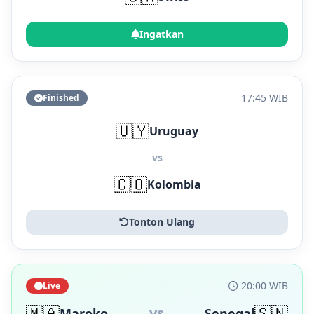
Ingatkan
17:45 WIB
Finished
🇺🇾
Uruguay
vs
🇨🇴
Kolombia
Tonton Ulang
20:00 WIB
Live
🇲🇦
🇸🇳
vs
Maroko
Senegal