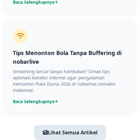
Baca Selengkapnya
Tips Menonton Bola Tanpa Buffering di
nobarlive
Streaming lancar tanpa hambatan? Simak tips
optimasi koneksi internet agar pengalaman
menonton Piala Dunia 2026 di nobarlive semakin
maksimal.
Baca Selengkapnya
Lihat Semua Artikel