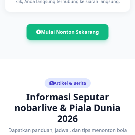
klik, Anda langsung terhubung ke siaran langsung.
Mulai Nonton Sekarang
Artikel & Berita
Informasi Seputar
nobarlive & Piala Dunia
2026
Dapatkan panduan, jadwal, dan tips menonton bola