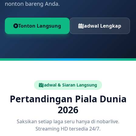
nonton bareng Anda.
Tonton Langsung
Jadwal Lengkap
Jadwal & Siaran Langsung
Pertandingan Piala Dunia
2026
Saksikan setiap laga seru hanya di nobarlive.
Streaming HD tersedia 24/7.