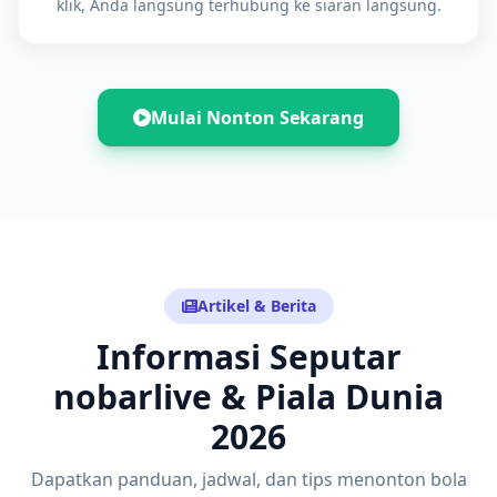
klik, Anda langsung terhubung ke siaran langsung.
Mulai Nonton Sekarang
Artikel & Berita
Informasi Seputar
nobarlive & Piala Dunia
2026
Dapatkan panduan, jadwal, dan tips menonton bola