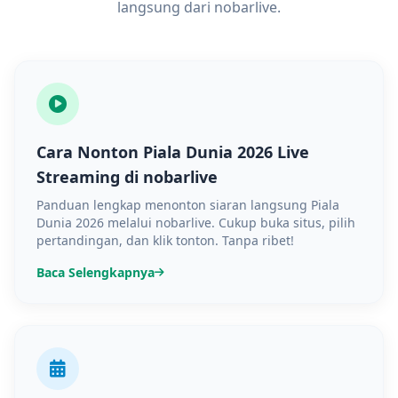
langsung dari nobarlive.
Cara Nonton Piala Dunia 2026 Live
Streaming di nobarlive
Panduan lengkap menonton siaran langsung Piala
Dunia 2026 melalui nobarlive. Cukup buka situs, pilih
pertandingan, dan klik tonton. Tanpa ribet!
Baca Selengkapnya