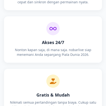
cepat dan sinkron dengan permainan nyata.
Akses 24/7
Nonton kapan saja, di mana saja. nobarlive siap
menemani Anda sepanjang Piala Dunia 2026.
Gratis & Mudah
Nikmati semua pertandingan tanpa biaya. Cukup satu