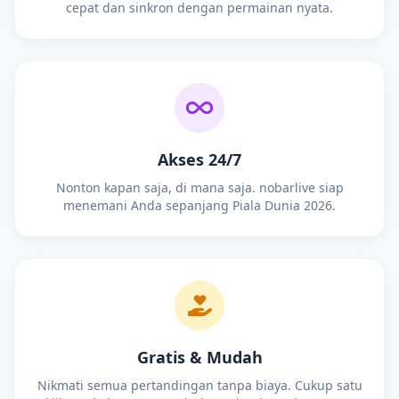
cepat dan sinkron dengan permainan nyata.
Akses 24/7
Nonton kapan saja, di mana saja. nobarlive siap
menemani Anda sepanjang Piala Dunia 2026.
Gratis & Mudah
Nikmati semua pertandingan tanpa biaya. Cukup satu