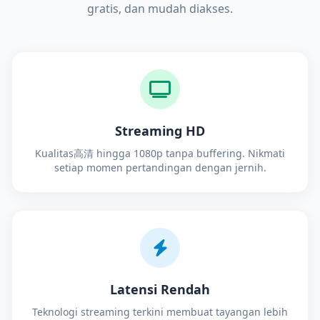
gratis, dan mudah diakses.
Streaming HD
Kualitas高清 hingga 1080p tanpa buffering. Nikmati
setiap momen pertandingan dengan jernih.
Latensi Rendah
Teknologi streaming terkini membuat tayangan lebih