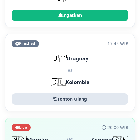
Ingatkan
17:45 WIB
Finished
🇺🇾
Uruguay
vs
🇨🇴
Kolombia
Tonton Ulang
20:00 WIB
Live
🇲🇦
🇸🇳
vs
Maroko
Senegal