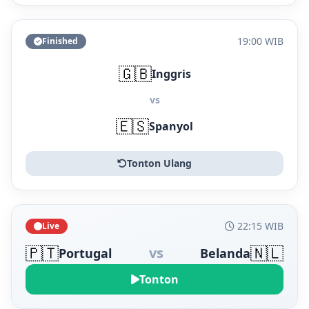
19:00 WIB
Finished
🇬🇧
Inggris
vs
🇪🇸
Spanyol
Tonton Ulang
22:15 WIB
Live
🇵🇹
🇳🇱
vs
Portugal
Belanda
Tonton