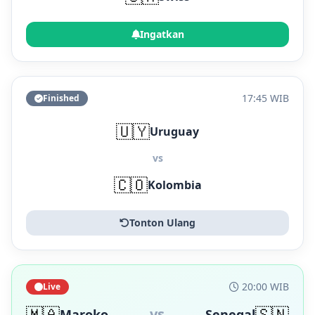
Ingatkan
17:45 WIB
Finished
🇺🇾
Uruguay
vs
🇨🇴
Kolombia
Tonton Ulang
20:00 WIB
Live
🇲🇦
🇸🇳
vs
Maroko
Senegal