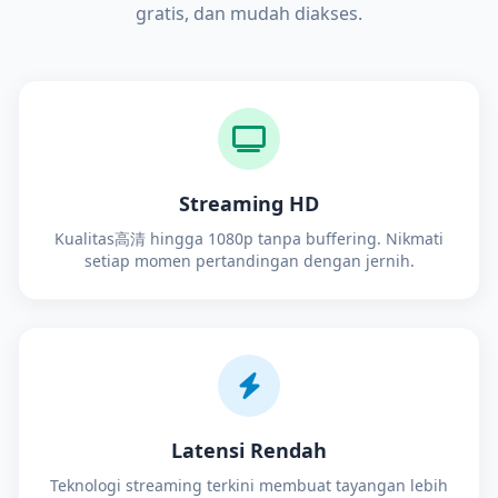
gratis, dan mudah diakses.
Streaming HD
Kualitas高清 hingga 1080p tanpa buffering. Nikmati
setiap momen pertandingan dengan jernih.
Latensi Rendah
Teknologi streaming terkini membuat tayangan lebih