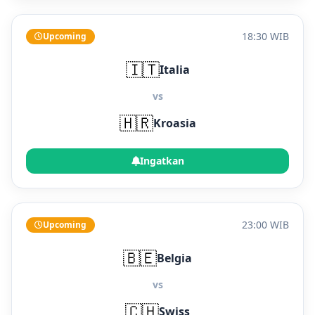
18:30 WIB
Upcoming
🇮🇹
Italia
vs
🇭🇷
Kroasia
Ingatkan
23:00 WIB
Upcoming
🇧🇪
Belgia
vs
🇨🇭
Swiss