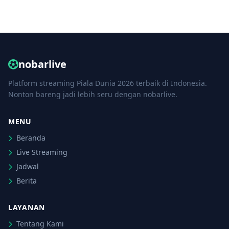
nobarlive
Platform streaming Piala Dunia 2026 terbaik di Indonesia.
Nonton bareng jadi lebih seru dengan nobarlive.
MENU
Beranda
Live Streaming
Jadwal
Berita
LAYANAN
Tentang Kami