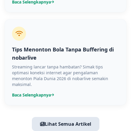
Baca Selengkapnya
Tips Menonton Bola Tanpa Buffering di
nobarlive
Streaming lancar tanpa hambatan? Simak tips
optimasi koneksi internet agar pengalaman
menonton Piala Dunia 2026 di nobarlive semakin
maksimal.
Baca Selengkapnya
Lihat Semua Artikel