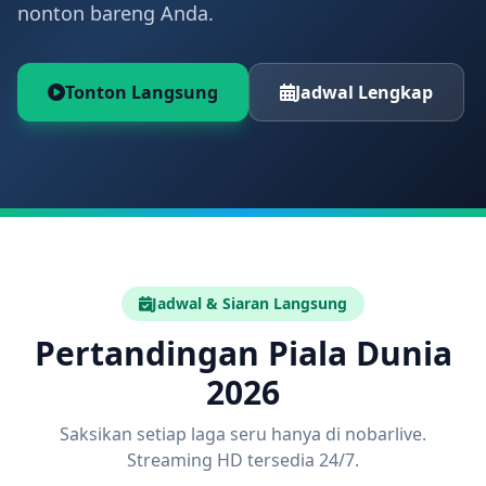
nonton bareng Anda.
Tonton Langsung
Jadwal Lengkap
Jadwal & Siaran Langsung
Pertandingan Piala Dunia
2026
Saksikan setiap laga seru hanya di nobarlive.
Streaming HD tersedia 24/7.