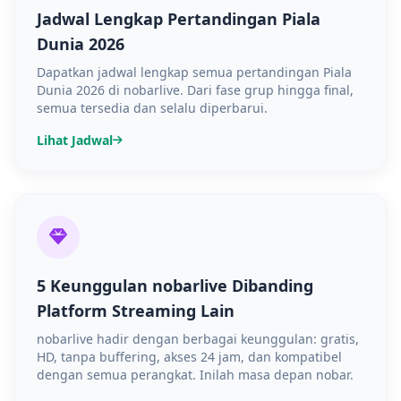
Jadwal Lengkap Pertandingan Piala
Dunia 2026
Dapatkan jadwal lengkap semua pertandingan Piala
Dunia 2026 di nobarlive. Dari fase grup hingga final,
semua tersedia dan selalu diperbarui.
Lihat Jadwal
5 Keunggulan nobarlive Dibanding
Platform Streaming Lain
nobarlive hadir dengan berbagai keunggulan: gratis,
HD, tanpa buffering, akses 24 jam, dan kompatibel
dengan semua perangkat. Inilah masa depan nobar.