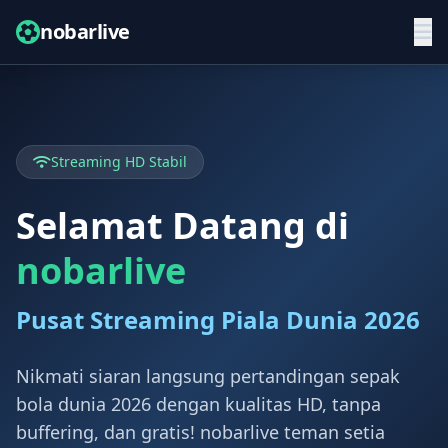
nobarlive
Streaming HD Stabil
Selamat Datang di
nobarlive
Pusat Streaming Piala Dunia 2026
Nikmati siaran langsung pertandingan sepak
bola dunia 2026 dengan kualitas HD, tanpa
buffering, dan gratis! nobarlive teman setia