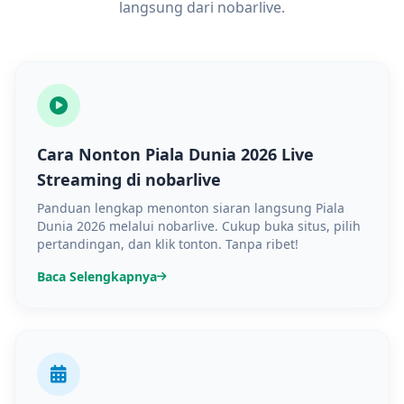
langsung dari nobarlive.
Cara Nonton Piala Dunia 2026 Live
Streaming di nobarlive
Panduan lengkap menonton siaran langsung Piala
Dunia 2026 melalui nobarlive. Cukup buka situs, pilih
pertandingan, dan klik tonton. Tanpa ribet!
Baca Selengkapnya