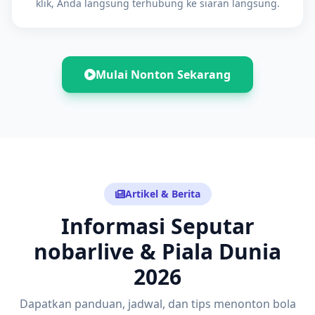
klik, Anda langsung terhubung ke siaran langsung.
Mulai Nonton Sekarang
Artikel & Berita
Informasi Seputar
nobarlive & Piala Dunia
2026
Dapatkan panduan, jadwal, dan tips menonton bola