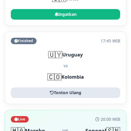
Ingatkan
17:45 WIB
Finished
🇺🇾
Uruguay
vs
🇨🇴
Kolombia
Tonton Ulang
20:00 WIB
Live
🇲🇦
🇸🇳
vs
Maroko
Senegal