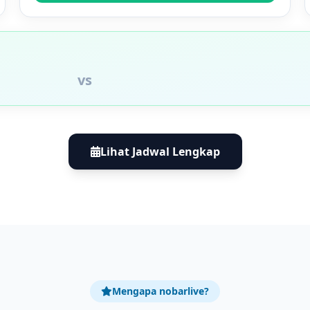
vs
Lihat Jadwal Lengkap
Mengapa nobarlive?