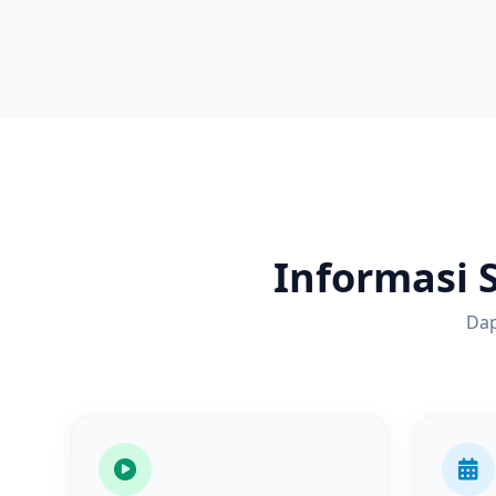
Informasi 
Dap