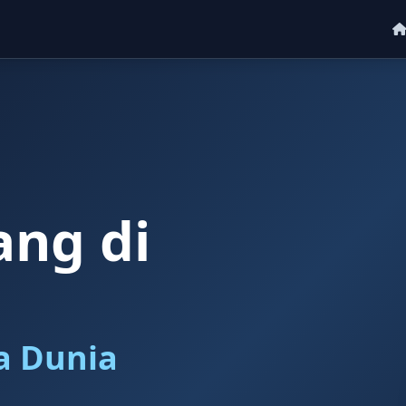
ang di
a Dunia