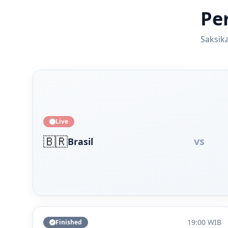
Pe
Saksika
Live
🇧🇷
vs
Brasil
19:00 WIB
Finished