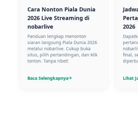
Cara Nonton Piala Dunia
Jadw
2026 Live Streaming di
Perta
nobarlive
2026
Panduan lengkap menonton
Dapatk
siaran langsung Piala Dunia 2026
pertan
melalui nobarlive. Cukup buka
nobarli
situs, pilih pertandingan, dan klik
final, 
tonton. Tanpa ribet!
diperba
Baca Selengkapnya
Lihat 