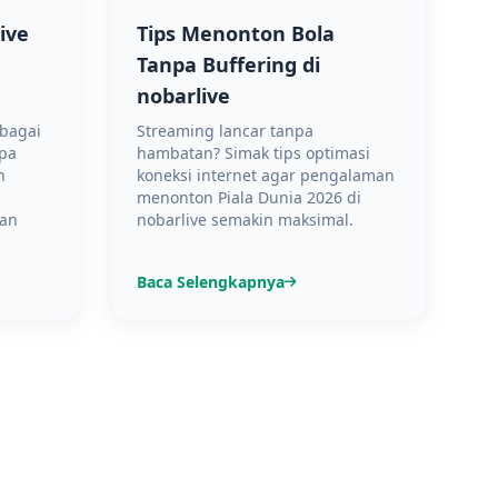
ive
Tips Menonton Bola
Tanpa Buffering di
nobarlive
rbagai
Streaming lancar tanpa
npa
hambatan? Simak tips optimasi
n
koneksi internet agar pengalaman
menonton Piala Dunia 2026 di
pan
nobarlive semakin maksimal.
Baca Selengkapnya