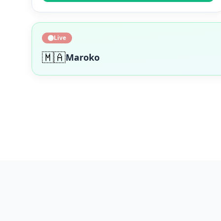
Live
🇲🇦
Maroko