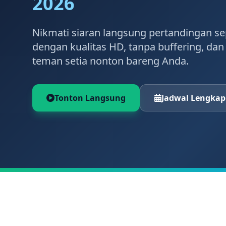
2026
Nikmati siaran langsung pertandingan se
dengan kualitas HD, tanpa buffering, dan 
teman setia nonton bareng Anda.
Tonton Langsung
Jadwal Lengkap