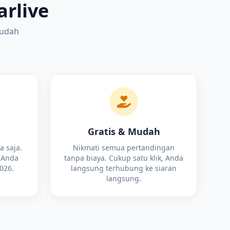
rlive
mudah
Gratis & Mudah
a saja.
Nikmati semua pertandingan
 Anda
tanpa biaya. Cukup satu klik, Anda
026.
langsung terhubung ke siaran
langsung.