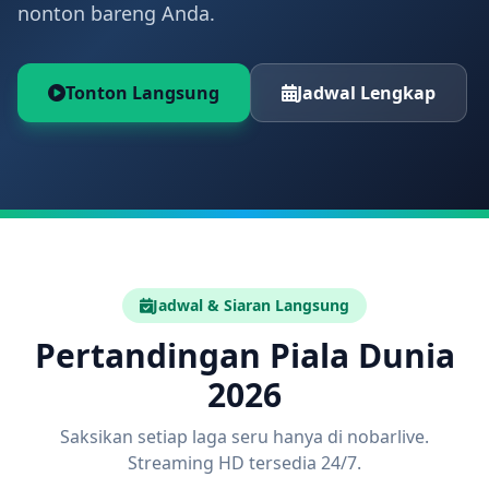
nonton bareng Anda.
Tonton Langsung
Jadwal Lengkap
Jadwal & Siaran Langsung
Pertandingan Piala Dunia
2026
Saksikan setiap laga seru hanya di nobarlive.
Streaming HD tersedia 24/7.