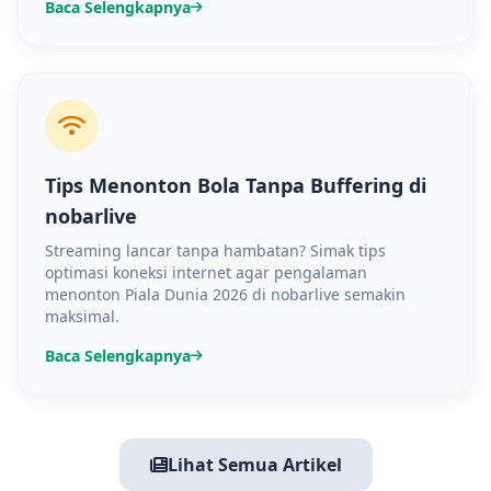
Baca Selengkapnya
Tips Menonton Bola Tanpa Buffering di
nobarlive
Streaming lancar tanpa hambatan? Simak tips
optimasi koneksi internet agar pengalaman
menonton Piala Dunia 2026 di nobarlive semakin
maksimal.
Baca Selengkapnya
Lihat Semua Artikel