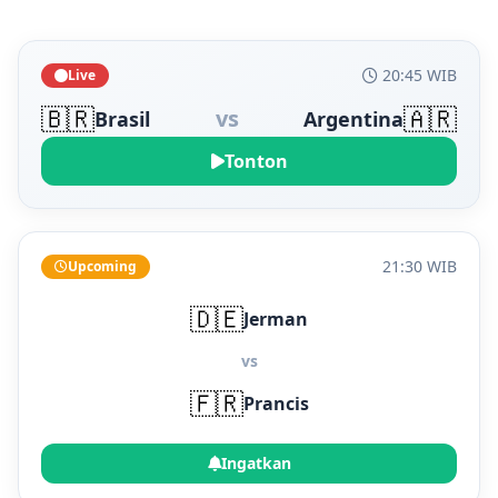
20:45 WIB
Live
🇧🇷
🇦🇷
vs
Brasil
Argentina
Tonton
21:30 WIB
Upcoming
🇩🇪
Jerman
vs
🇫🇷
Prancis
Ingatkan