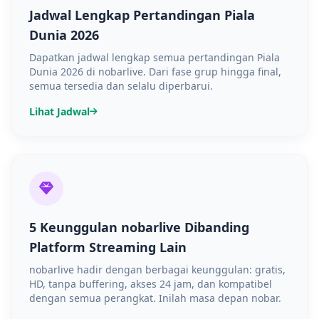
Jadwal Lengkap Pertandingan Piala
Dunia 2026
Dapatkan jadwal lengkap semua pertandingan Piala
Dunia 2026 di nobarlive. Dari fase grup hingga final,
semua tersedia dan selalu diperbarui.
Lihat Jadwal
5 Keunggulan nobarlive Dibanding
Platform Streaming Lain
nobarlive hadir dengan berbagai keunggulan: gratis,
HD, tanpa buffering, akses 24 jam, dan kompatibel
dengan semua perangkat. Inilah masa depan nobar.