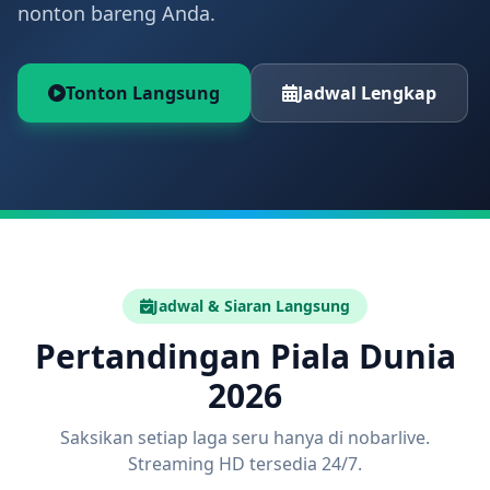
nonton bareng Anda.
Tonton Langsung
Jadwal Lengkap
Jadwal & Siaran Langsung
Pertandingan Piala Dunia
2026
Saksikan setiap laga seru hanya di nobarlive.
Streaming HD tersedia 24/7.