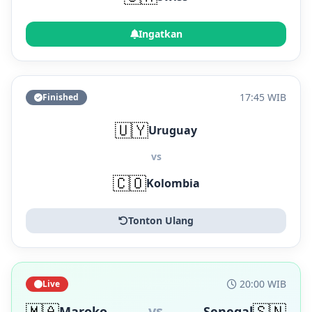
Ingatkan
17:45 WIB
Finished
🇺🇾
Uruguay
vs
🇨🇴
Kolombia
Tonton Ulang
20:00 WIB
Live
🇲🇦
🇸🇳
vs
Maroko
Senegal