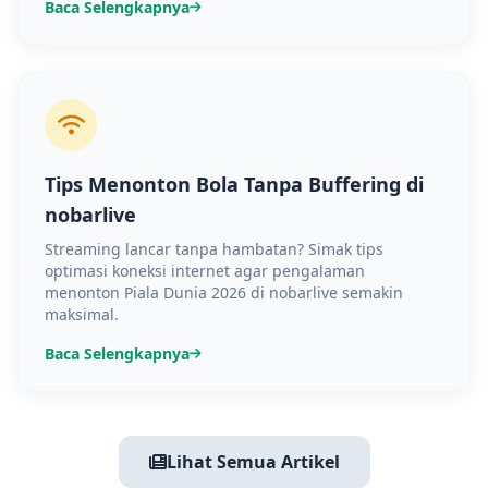
Baca Selengkapnya
Tips Menonton Bola Tanpa Buffering di
nobarlive
Streaming lancar tanpa hambatan? Simak tips
optimasi koneksi internet agar pengalaman
menonton Piala Dunia 2026 di nobarlive semakin
maksimal.
Baca Selengkapnya
Lihat Semua Artikel