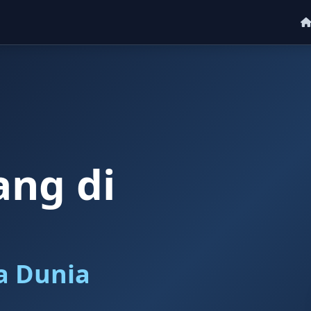
ang di
a Dunia