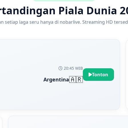
rtandingan Piala Dunia 2
n setiap laga seru hanya di nobarlive. Streaming HD tersed
20:45 WIB
Tonton
🇦🇷
Argentina