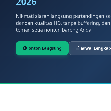
2026
Nikmati siaran langsung pertandingan se
dengan kualitas HD, tanpa buffering, dan 
teman setia nonton bareng Anda.
Tonton Langsung
Jadwal Lengkap