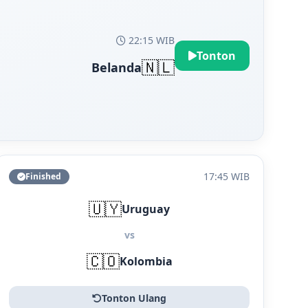
22:15 WIB
Tonton
🇳🇱
Belanda
17:45 WIB
Finished
🇺🇾
Uruguay
vs
🇨🇴
Kolombia
Tonton Ulang