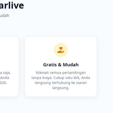
rlive
mudah
Gratis & Mudah
a saja.
Nikmati semua pertandingan
 Anda
tanpa biaya. Cukup satu klik, Anda
026.
langsung terhubung ke siaran
langsung.