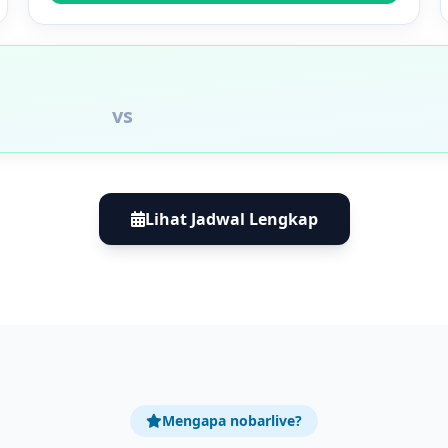
vs
Lihat Jadwal Lengkap
Mengapa nobarlive?