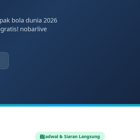
pak bola dunia 2026
gratis! nobarlive
Jadwal & Siaran Langsung