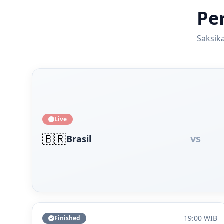
Pe
Saksika
Live
🇧🇷
vs
Brasil
19:00 WIB
Finished